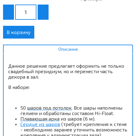
В корзину
Описание
Данное решение предлагает оформить не только
свадебный президиум, но и перенести часть
декора в зал.
В наборе
:
50
шаров под потолок
. Все шары наполнены
гелием и обработаны составом Hi-Float.
Плавающая арка
из шаров (6 м).
Сердце из шаров
(требует крепления к стене
- необходимо заранее уточнить возможность
крепления у администрации зала).