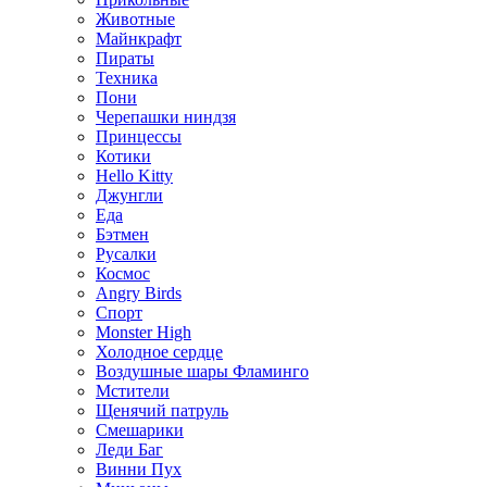
Животные
Майнкрафт
Пираты
Техника
Пони
Черепашки ниндзя
Принцессы
Котики
Hello Kitty
Джунгли
Еда
Бэтмен
Русалки
Космос
Angry Birds
Спорт
Monster High
Холодное сердце
Воздушные шары Фламинго
Мстители
Щенячий патруль
Смешарики
Леди Баг
Винни Пух