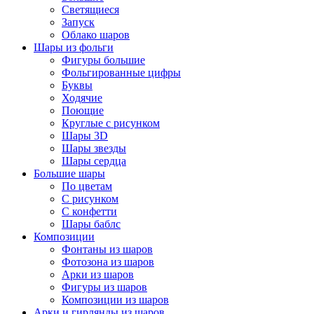
Светящиеся
Запуск
Облако шаров
Шары из фольги
Фигуры большие
Фольгированные цифры
Буквы
Ходячие
Поющие
Круглые с рисунком
Шары 3D
Шары звезды
Шары сердца
Большие шары
По цветам
С рисунком
С конфетти
Шары баблс
Композиции
Фонтаны из шаров
Фотозона из шаров
Арки из шаров
Фигуры из шаров
Композиции из шаров
Арки и гирлянды из шаров