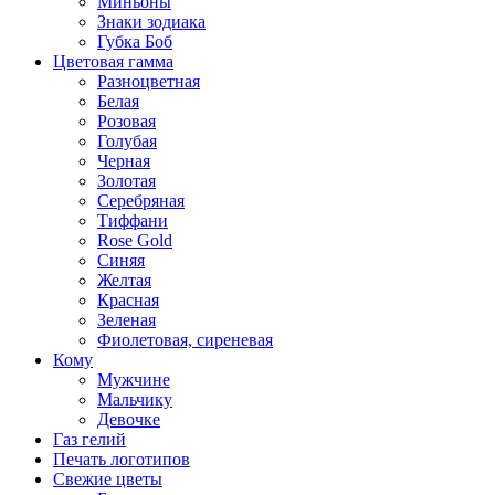
Миньоны
Знаки зодиака
Губка Боб
Цветовая гамма
Разноцветная
Белая
Розовая
Голубая
Черная
Золотая
Серебряная
Тиффани
Rose Gold
Синяя
Желтая
Красная
Зеленая
Фиолетовая, сиреневая
Кому
Мужчине
Мальчику
Девочке
Газ гелий
Печать логотипов
Свежие цветы