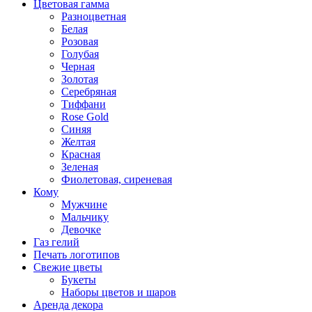
Цветовая гамма
Разноцветная
Белая
Розовая
Голубая
Черная
Золотая
Серебряная
Тиффани
Rose Gold
Синяя
Желтая
Красная
Зеленая
Фиолетовая, сиреневая
Кому
Мужчине
Мальчику
Девочке
Газ гелий
Печать логотипов
Свежие цветы
Букеты
Наборы цветов и шаров
Аренда декора