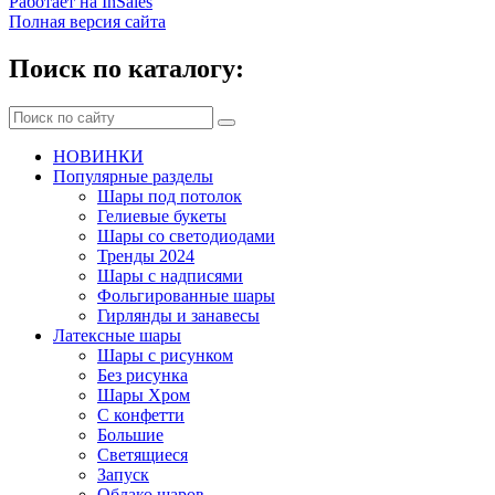
Работает на InSales
Полная версия сайта
Поиск по каталогу:
НОВИНКИ
Популярные разделы
Шары под потолок
Гелиевые букеты
Шары со светодиодами
Тренды 2024
Шары с надписями
Фольгированные шары
Гирлянды и занавесы
Латексные шары
Шары с рисунком
Без рисунка
Шары Хром
C конфетти
Большие
Светящиеся
Запуск
Облако шаров