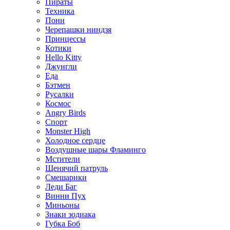
Пираты
Техника
Пони
Черепашки ниндзя
Принцессы
Котики
Hello Kitty
Джунгли
Еда
Бэтмен
Русалки
Космос
Angry Birds
Спорт
Monster High
Холодное сердце
Воздушные шары Фламинго
Мстители
Щенячий патруль
Смешарики
Леди Баг
Винни Пух
Миньоны
Знаки зодиака
Губка Боб