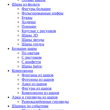
Шары из фольги
Фигуры большие
Фольгированные цифры
Буквы
Ходячие
Поющие
Круглые с рисунком
Шары 3D
Шары звезды
Шары сердца
Большие шары
По цветам
С рисунком
С конфетти
Шары баблс
Композиции
Фонтаны из шаров
Фотозона из шаров
Арки из шаров
Фигуры из шаров
Композиции из шаров
Арки и гирлянды из шаров
Разнокалиберные гирлянды
Шарики по событиям