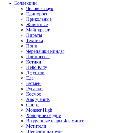
Коллекции
Человек-паук
Единороги
Прикольные
Животные
Майнкрафт
Пираты
Техника
Пони
Черепашки ниндзя
Принцессы
Котики
Hello Kitty
Джунгли
Еда
Бэтмен
Русалки
Космос
Angry Birds
Спорт
Monster High
Холодное сердце
Воздушные шары Фламинго
Мстители
Щенячий патруль