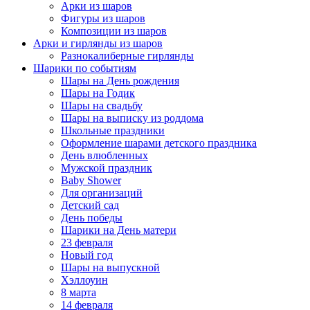
Арки из шаров
Фигуры из шаров
Композиции из шаров
Арки и гирлянды из шаров
Разнокалиберные гирлянды
Шарики по событиям
Шары на День рождения
Шары на Годик
Шары на свадьбу
Шары на выписку из роддома
Школьные праздники
Оформление шарами детского праздника
День влюбленных
Мужской праздник
Baby Shower
Для организаций
Детский сад
День победы
Шарики на День матери
23 февраля
Новый год
Шары на выпускной
Хэллоуин
8 марта
14 февраля