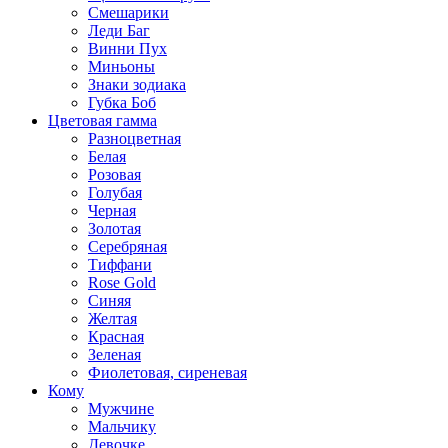
Смешарики
Леди Баг
Винни Пух
Миньоны
Знаки зодиака
Губка Боб
Цветовая гамма
Разноцветная
Белая
Розовая
Голубая
Черная
Золотая
Серебряная
Тиффани
Rose Gold
Синяя
Желтая
Красная
Зеленая
Фиолетовая, сиреневая
Кому
Мужчине
Мальчику
Девочке