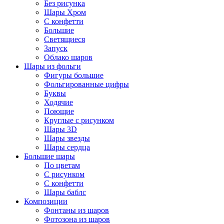
Без рисунка
Шары Хром
C конфетти
Большие
Светящиеся
Запуск
Облако шаров
Шары из фольги
Фигуры большие
Фольгированные цифры
Буквы
Ходячие
Поющие
Круглые с рисунком
Шары 3D
Шары звезды
Шары сердца
Большие шары
По цветам
С рисунком
С конфетти
Шары баблс
Композиции
Фонтаны из шаров
Фотозона из шаров