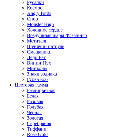
Русалки
Космос
Angry Birds
Спорт
Monster High
Холодное сердце
Воздушные шары Фламинго
Мстители
Щенячий патруль
Смешарики
Леди Баг
Винни Пух
Миньоны
Знаки зодиака
Губка Боб
Цветовая гамма
Разноцветная
Белая
Розовая
Голубая
Черная
Золотая
Серебряная
Тиффани
Rose Gold