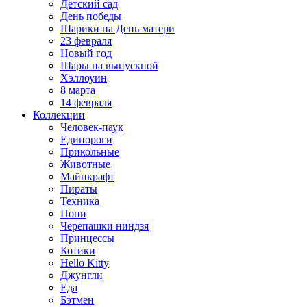
Детский сад
День победы
Шарики на День матери
23 февраля
Новый год
Шары на выпускной
Хэллоуин
8 марта
14 февраля
Коллекции
Человек-паук
Единороги
Прикольные
Животные
Майнкрафт
Пираты
Техника
Пони
Черепашки ниндзя
Принцессы
Котики
Hello Kitty
Джунгли
Еда
Бэтмен