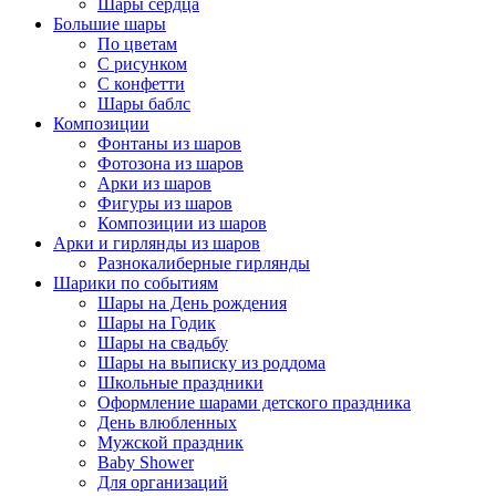
Шары сердца
Большие шары
По цветам
С рисунком
С конфетти
Шары баблс
Композиции
Фонтаны из шаров
Фотозона из шаров
Арки из шаров
Фигуры из шаров
Композиции из шаров
Арки и гирлянды из шаров
Разнокалиберные гирлянды
Шарики по событиям
Шары на День рождения
Шары на Годик
Шары на свадьбу
Шары на выписку из роддома
Школьные праздники
Оформление шарами детского праздника
День влюбленных
Мужской праздник
Baby Shower
Для организаций