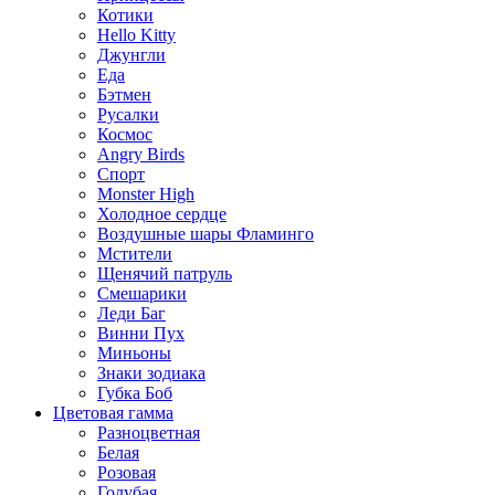
Котики
Hello Kitty
Джунгли
Еда
Бэтмен
Русалки
Космос
Angry Birds
Спорт
Monster High
Холодное сердце
Воздушные шары Фламинго
Мстители
Щенячий патруль
Смешарики
Леди Баг
Винни Пух
Миньоны
Знаки зодиака
Губка Боб
Цветовая гамма
Разноцветная
Белая
Розовая
Голубая