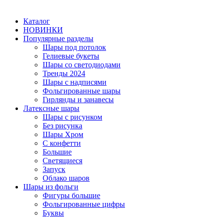
Каталог
НОВИНКИ
Популярные разделы
Шары под потолок
Гелиевые букеты
Шары со светодиодами
Тренды 2024
Шары с надписями
Фольгированные шары
Гирлянды и занавесы
Латексные шары
Шары с рисунком
Без рисунка
Шары Хром
C конфетти
Большие
Светящиеся
Запуск
Облако шаров
Шары из фольги
Фигуры большие
Фольгированные цифры
Буквы