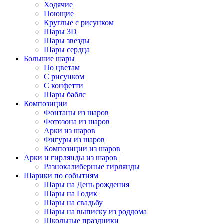
Ходячие
Поющие
Круглые с рисунком
Шары 3D
Шары звезды
Шары сердца
Большие шары
По цветам
С рисунком
С конфетти
Шары баблс
Композиции
Фонтаны из шаров
Фотозона из шаров
Арки из шаров
Фигуры из шаров
Композиции из шаров
Арки и гирлянды из шаров
Разнокалиберные гирлянды
Шарики по событиям
Шары на День рождения
Шары на Годик
Шары на свадьбу
Шары на выписку из роддома
Школьные праздники