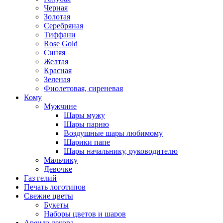
Черная
Золотая
Серебряная
Тиффани
Rose Gold
Синяя
Желтая
Красная
Зеленая
Фиолетовая, сиреневая
Кому
Мужчине
Шары мужу
Шары парню
Воздушные шары любимому
Шарики папе
Шары начальнику, руководителю
Мальчику
Девочке
Газ гелий
Печать логотипов
Свежие цветы
Букеты
Наборы цветов и шаров
Аренда декора