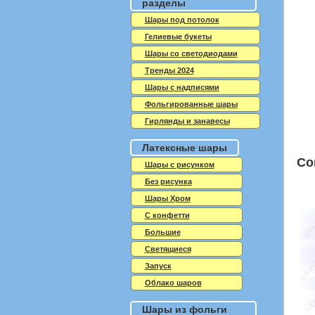
разделы
Шары под потолок
Гелиевые букеты
Шары со светодиодами
Тренды 2024
Шары с надписями
Фольгированные шары
Гирлянды и занавесы
Латексные шары
Со
Шары с рисунком
Без рисунка
Шары Хром
C конфетти
Большие
Светящиеся
Запуск
Облако шаров
Шары из фольги