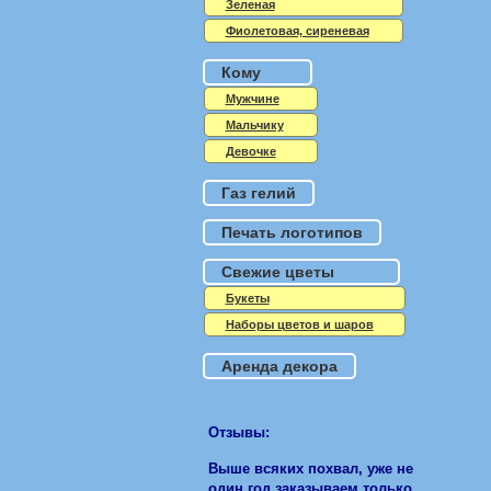
Зеленая
Фиолетовая, сиреневая
Кому
Мужчине
Мальчику
Девочке
Газ гелий
Печать логотипов
Свежие цветы
Букеты
Наборы цветов и шаров
Аренда декора
Отзывы:
Выше всяких похвал, уже не
один год заказываем только