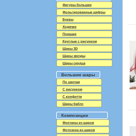
Фигуры большие
Фольгированные цифры
Буквы
Ходячие
Поющие
Круглые с рисунком
Шары 3D
Шары звезды
Шары сердца
Большие шары
По цветам
С рисунком
С конфетти
Шары баблс
Композиции
Фонтаны из шаров
Фотозона из шаров