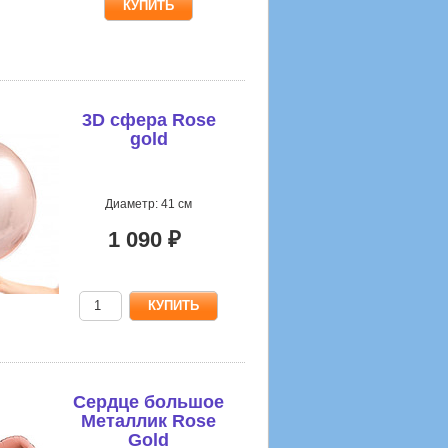
3D сфера Rose
gold
Диаметр: 41 см
1 090 ₽
Сердце большое
Металлик Rose
Gold