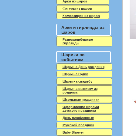
Арки из шаров
Фигуры из шаров
Композиции из шаров
Арки и гирлянды из
шаров
Разнокалиберные
гирлянды
Шарики по
событиям
Шары на День рождения
Шары на Годик
Шары на свадьбу
Шары на выписку из
роддома
Школьные праздники
Оформление шарами
детского праздника
День влюбленных
Мужской праздник
Baby Shower