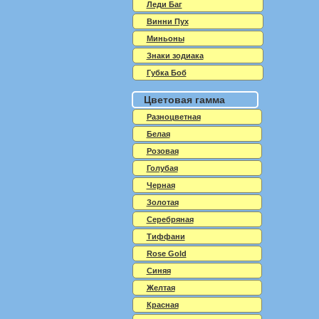
Леди Баг
Винни Пух
Миньоны
Знаки зодиака
Губка Боб
Цветовая гамма
Разноцветная
Белая
Розовая
Голубая
Черная
Золотая
Серебряная
Тиффани
Rose Gold
Синяя
Желтая
Красная