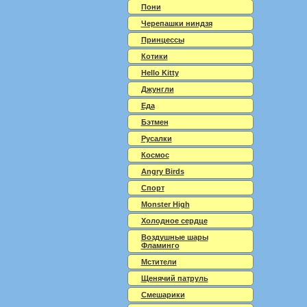
Пони
Черепашки ниндзя
Принцессы
Котики
Hello Kitty
Джунгли
Еда
Бэтмен
Русалки
Космос
Angry Birds
Спорт
Monster High
Холодное сердце
Воздушные шары
Фламинго
Мстители
Щенячий патруль
Смешарики