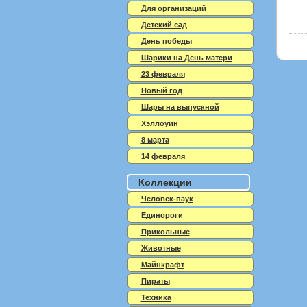
Для организаций
Детский сад
День победы
Шарики на День матери
23 февраля
Новый год
Шары на выпускной
Хэллоуин
8 марта
14 февраля
Коллекции
Человек-паук
Единороги
Прикольные
Животные
Майнкрафт
Пираты
Техника