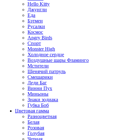
Hello Kitty
Джунгли
Еда
Бэтмен
Русалки
Космос
Angry Birds
Спорт
Monster High
Холодное сердце
Воздушные шары Фламинго
Мстители
Щенячий патруль
Смешарики
Леди Баг
Винни Пух
Миньоны
Знаки зодиака
Губка Боб
Цветовая гамма
Разноцветная
Белая
Розовая
Голубая
Черная