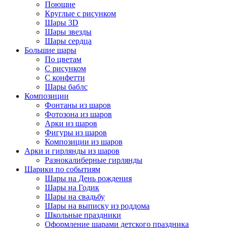
Поющие
Круглые с рисунком
Шары 3D
Шары звезды
Шары сердца
Большие шары
По цветам
С рисунком
С конфетти
Шары баблс
Композиции
Фонтаны из шаров
Фотозона из шаров
Арки из шаров
Фигуры из шаров
Композиции из шаров
Арки и гирлянды из шаров
Разнокалиберные гирлянды
Шарики по событиям
Шары на День рождения
Шары на Годик
Шары на свадьбу
Шары на выписку из роддома
Школьные праздники
Оформление шарами детского праздника