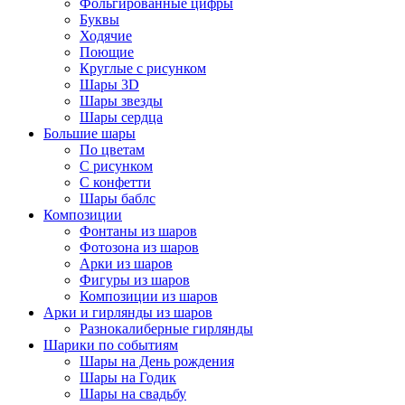
Фольгированные цифры
Буквы
Ходячие
Поющие
Круглые с рисунком
Шары 3D
Шары звезды
Шары сердца
Большие шары
По цветам
С рисунком
С конфетти
Шары баблс
Композиции
Фонтаны из шаров
Фотозона из шаров
Арки из шаров
Фигуры из шаров
Композиции из шаров
Арки и гирлянды из шаров
Разнокалиберные гирлянды
Шарики по событиям
Шары на День рождения
Шары на Годик
Шары на свадьбу