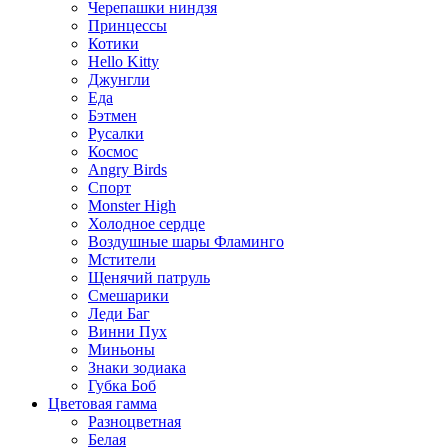
Черепашки ниндзя
Принцессы
Котики
Hello Kitty
Джунгли
Еда
Бэтмен
Русалки
Космос
Angry Birds
Спорт
Monster High
Холодное сердце
Воздушные шары Фламинго
Мстители
Щенячий патруль
Смешарики
Леди Баг
Винни Пух
Миньоны
Знаки зодиака
Губка Боб
Цветовая гамма
Разноцветная
Белая