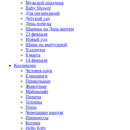
Мужской праздник
Baby Shower
Для организаций
Детский сад
День победы
Шарики на День матери
23 февраля
Новый год
Шары на выпускной
Хэллоуин
8 марта
14 февраля
Коллекции
Человек-паук
Единороги
Прикольные
Животные
Майнкрафт
Пираты
Техника
Пони
Черепашки ниндзя
Принцессы
Котики
Hello Kitty