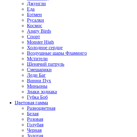
Джунгли
Еда
Бэтмен
Русалки
Космос
Angry Birds
Спорт
Monster High
Холодное сердце
Воздушные шары Фламинго
Мстители
Щенячий патруль
Смешарики
Леди Баг
Винни Пух
Миньоны
Знаки зодиака
Губка Боб
Цветовая гамма
Разноцветная
Белая
Розовая
Голубая
Черная
Золотая