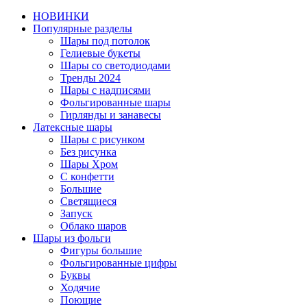
НОВИНКИ
Популярные разделы
Шары под потолок
Гелиевые букеты
Шары со светодиодами
Тренды 2024
Шары с надписями
Фольгированные шары
Гирлянды и занавесы
Латексные шары
Шары с рисунком
Без рисунка
Шары Хром
C конфетти
Большие
Светящиеся
Запуск
Облако шаров
Шары из фольги
Фигуры большие
Фольгированные цифры
Буквы
Ходячие
Поющие