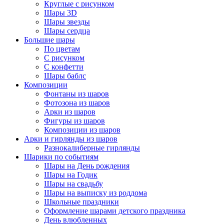
Круглые с рисунком
Шары 3D
Шары звезды
Шары сердца
Большие шары
По цветам
С рисунком
С конфетти
Шары баблс
Композиции
Фонтаны из шаров
Фотозона из шаров
Арки из шаров
Фигуры из шаров
Композиции из шаров
Арки и гирлянды из шаров
Разнокалиберные гирлянды
Шарики по событиям
Шары на День рождения
Шары на Годик
Шары на свадьбу
Шары на выписку из роддома
Школьные праздники
Оформление шарами детского праздника
День влюбленных