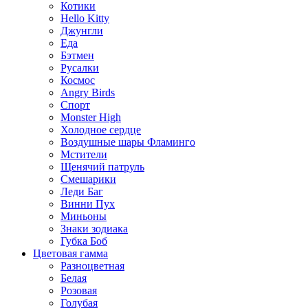
Котики
Hello Kitty
Джунгли
Еда
Бэтмен
Русалки
Космос
Angry Birds
Спорт
Monster High
Холодное сердце
Воздушные шары Фламинго
Мстители
Щенячий патруль
Смешарики
Леди Баг
Винни Пух
Миньоны
Знаки зодиака
Губка Боб
Цветовая гамма
Разноцветная
Белая
Розовая
Голубая