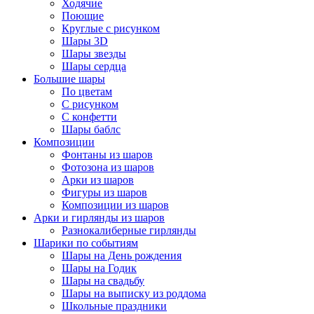
Ходячие
Поющие
Круглые с рисунком
Шары 3D
Шары звезды
Шары сердца
Большие шары
По цветам
С рисунком
С конфетти
Шары баблс
Композиции
Фонтаны из шаров
Фотозона из шаров
Арки из шаров
Фигуры из шаров
Композиции из шаров
Арки и гирлянды из шаров
Разнокалиберные гирлянды
Шарики по событиям
Шары на День рождения
Шары на Годик
Шары на свадьбу
Шары на выписку из роддома
Школьные праздники