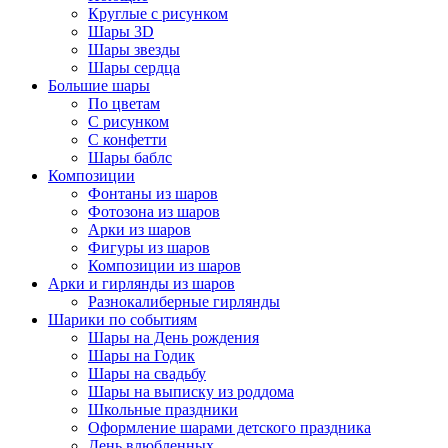
Круглые с рисунком
Шары 3D
Шары звезды
Шары сердца
Большие шары
По цветам
С рисунком
С конфетти
Шары баблс
Композиции
Фонтаны из шаров
Фотозона из шаров
Арки из шаров
Фигуры из шаров
Композиции из шаров
Арки и гирлянды из шаров
Разнокалиберные гирлянды
Шарики по событиям
Шары на День рождения
Шары на Годик
Шары на свадьбу
Шары на выписку из роддома
Школьные праздники
Оформление шарами детского праздника
День влюбленных