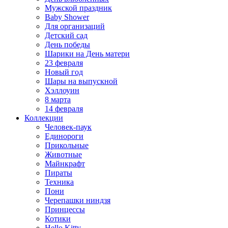
Мужской праздник
Baby Shower
Для организаций
Детский сад
День победы
Шарики на День матери
23 февраля
Новый год
Шары на выпускной
Хэллоуин
8 марта
14 февраля
Коллекции
Человек-паук
Единороги
Прикольные
Животные
Майнкрафт
Пираты
Техника
Пони
Черепашки ниндзя
Принцессы
Котики
Hello Kitty