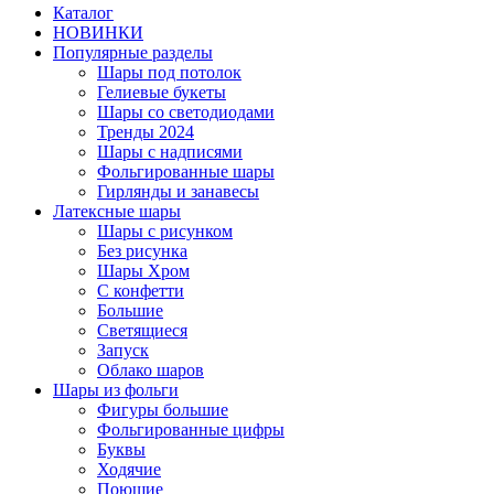
Каталог
НОВИНКИ
Популярные разделы
Шары под потолок
Гелиевые букеты
Шары со светодиодами
Тренды 2024
Шары с надписями
Фольгированные шары
Гирлянды и занавесы
Латексные шары
Шары с рисунком
Без рисунка
Шары Хром
C конфетти
Большие
Светящиеся
Запуск
Облако шаров
Шары из фольги
Фигуры большие
Фольгированные цифры
Буквы
Ходячие
Поющие