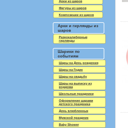
Арки из шаров
Фигуры из шаров
Композиции из шаров
Арки и гирлянды из
шаров
Разнокалиберные
гирлянды
Шарики по
событиям
Шары на День рождения
Шары на Годик
Шары на свадьбу
Шары на выписку из
роддома
Школьные праздники
Оформление шарами
детского праздника
День влюбленных
Мужской праздник
Baby Shower