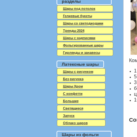
разделы
Шары под потолок
Гелиевые букеты
Шары со светодиодами
Тренды 2024
Шары с надписями
Фольгированные шары
Гирлянды и занавесы
Ком
Латексные шары
1
Шары с рисунком
5
Без рисунка
3
Шары Хром
б
ц
C конфетти
1
Большие
Светящиеся
Запуск
Со
Облако шаров
Шары из фольги