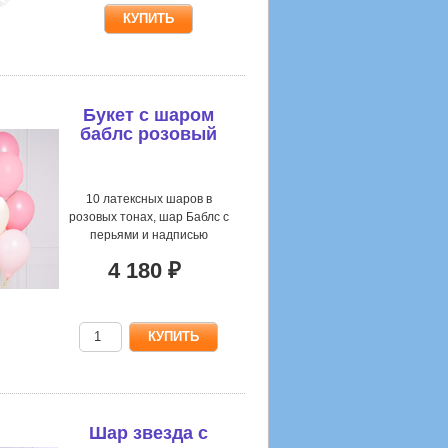
Букет с шаром
баблс розовый
10 латексных шаров в
розовых тонах, шар Баблс с
перьями и надписью
4 180 ₽
Шар звезда с