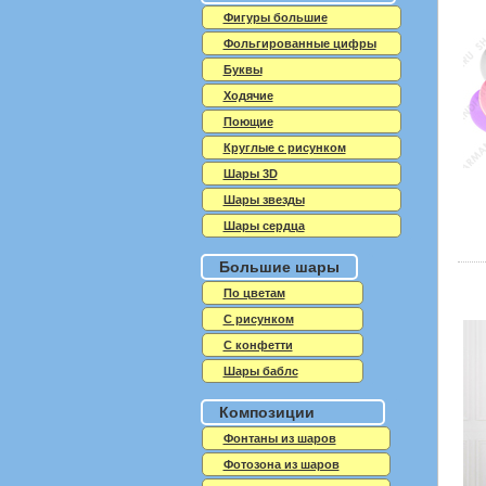
Фигуры большие
Фольгированные цифры
Буквы
Ходячие
Поющие
Круглые с рисунком
Шары 3D
Шары звезды
Шары сердца
Большие шары
По цветам
С рисунком
С конфетти
Шары баблс
Композиции
Фонтаны из шаров
Фотозона из шаров