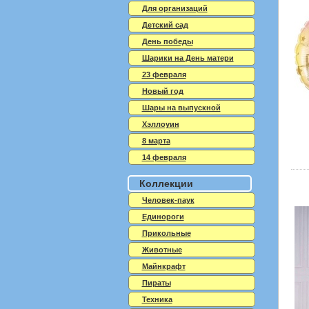
Для организаций
Детский сад
День победы
Шарики на День матери
23 февраля
Новый год
Шары на выпускной
Хэллоуин
8 марта
14 февраля
Коллекции
Человек-паук
Единороги
Прикольные
Животные
Майнкрафт
Пираты
Техника