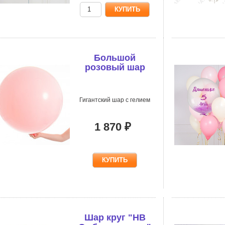
Большой
розовый шар
Гигантский шар с гелием
1 870 ₽
Шар круг "HB