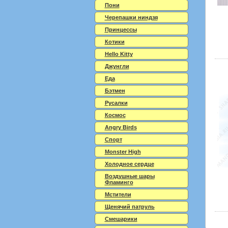
Пони
Черепашки ниндзя
Принцессы
Котики
Hello Kitty
Джунгли
Еда
Бэтмен
Русалки
Космос
Angry Birds
Спорт
Monster High
Холодное сердце
Воздушные шары
Фламинго
Мстители
Щенячий патруль
Смешарики