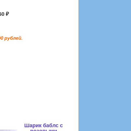
60 ₽
0 рублей.
Шарик баблс с
розовыми