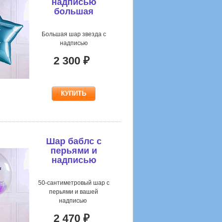
надписью
большая
Большая шар звезда с
надписью
2 300 ₽
Шар баблс с
перьями и
надписью
50-сантиметровый шар с
перьями и вашей
надписью
2 470 ₽