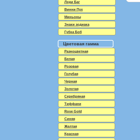
Леди Баг
Винни Пух
Миньоны
Знаки зодиака
Губка Боб
Цветовая гамма
Разноцветная
Белая
Розовая
Голубая
Черная
Золотая
Серебряная
Тиффани
Rose Gold
Синяя
Желтая
Красная