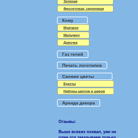
Зеленая
Фиолетовая, сиреневая
Кому
Мужчине
Мальчику
Девочке
Газ гелий
Печать логотипов
Свежие цветы
Букеты
Наборы цветов и шаров
Аренда декора
Отзывы:
Выше всяких похвал, уже не
один год заказываем только