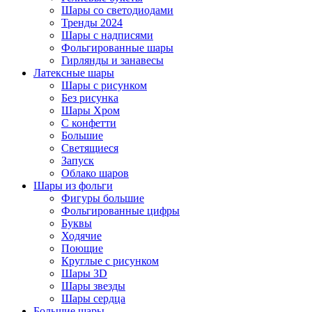
Шары со светодиодами
Тренды 2024
Шары с надписями
Фольгированные шары
Гирлянды и занавесы
Латексные шары
Шары с рисунком
Без рисунка
Шары Хром
C конфетти
Большие
Светящиеся
Запуск
Облако шаров
Шары из фольги
Фигуры большие
Фольгированные цифры
Буквы
Ходячие
Поющие
Круглые с рисунком
Шары 3D
Шары звезды
Шары сердца
Большие шары