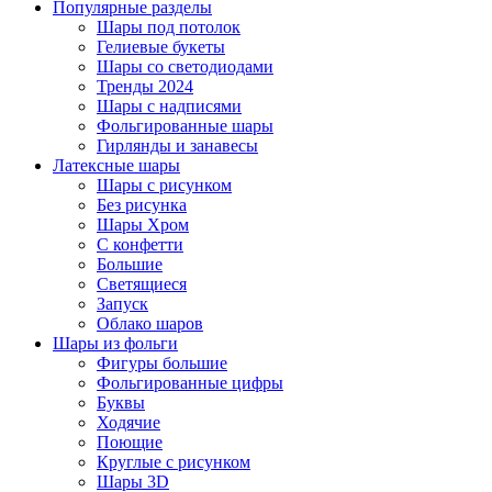
Популярные разделы
Шары под потолок
Гелиевые букеты
Шары со светодиодами
Тренды 2024
Шары с надписями
Фольгированные шары
Гирлянды и занавесы
Латексные шары
Шары с рисунком
Без рисунка
Шары Хром
C конфетти
Большие
Светящиеся
Запуск
Облако шаров
Шары из фольги
Фигуры большие
Фольгированные цифры
Буквы
Ходячие
Поющие
Круглые с рисунком
Шары 3D