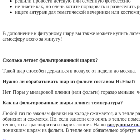
решили провести детскую или семейную фотосессию
не знаете как, но очень хотите порадовать и развеселить 
ищете антураж для тематической вечеринки или костюми
В дополнение к фигурному шару вы также можете купить лат
атмосферу всего за минуту!
Сколько летает фольгированный шарик?
Такой шар способен держаться в воздухе от недели до месяца.
Нужно ли обрабатывать шар из фольги составом Hi-Float?
Нет. Поры у миларовой пленки (или фольги) гораздо меньше, че
Как на фольгированные шары влияет температура?
Любой газ по законам физики на холоде сжимается, а в тепле р
обвиснет и сожмется. Но, если занести его опять в теплое пом
тепло, то газ расширится и шарик лопнет. Наши
воздушные ша
поникшим шарам из фольги. В тепле они обязательно обретут