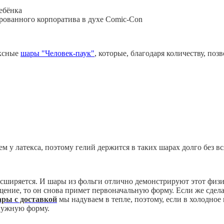
ребёнка
рованного корпоратива в духе Comic-Con
ексные
шары "Человек-паук"
, которые, благодаря количеству, по
м у латекса, поэтому гелий держится в таких шарах долго без вс
асширяется. И шары из фольги отлично демонстрируют этот физич
ещение, то он снова примет первоначальную форму. Если же сдела
ры с доставкой
мы надуваем в тепле, поэтому, если в холодное 
 нужную форму.