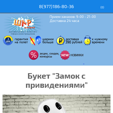
8(977)186-80-36
(
0
)
Прием заказов: 9-00 - 21-00
Доставка 24 часа
Букет "Замок с
привидениями"