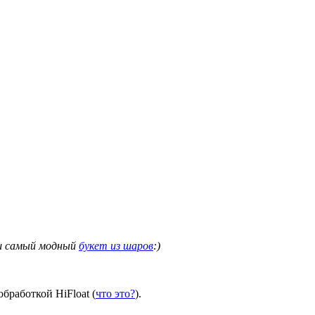
аш самый модный
букет из шаров
:)
бработкой HiFloat (
что это?
).