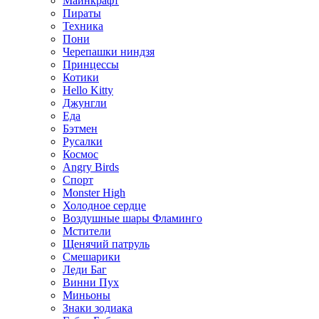
Майнкрафт
Пираты
Техника
Пони
Черепашки ниндзя
Принцессы
Котики
Hello Kitty
Джунгли
Еда
Бэтмен
Русалки
Космос
Angry Birds
Спорт
Monster High
Холодное сердце
Воздушные шары Фламинго
Мстители
Щенячий патруль
Смешарики
Леди Баг
Винни Пух
Миньоны
Знаки зодиака