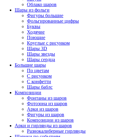
Облако шаров
Шары из фольги
Фигуры большие
Фольгированные цифры
Буквы
Ходячие
Поющие
Круглые с рисунком
Шары 3D
Шары звезды
Шары сердца
Большие шары
По цветам
С рисунком
С конфетти
Шары баблс
Композиции
Фонтаны из шаров
Фотозона из шаров
Арки из шаров
Фигуры из шаров
Композиции из шаров
Арки и гирлянды из шаров
Разнокалиберные гирлянды
Шарики по событиям