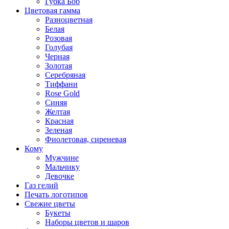
Губка Боб
Цветовая гамма
Разноцветная
Белая
Розовая
Голубая
Черная
Золотая
Серебряная
Тиффани
Rose Gold
Синяя
Желтая
Красная
Зеленая
Фиолетовая, сиреневая
Кому
Мужчине
Мальчику
Девочке
Газ гелий
Печать логотипов
Свежие цветы
Букеты
Наборы цветов и шаров