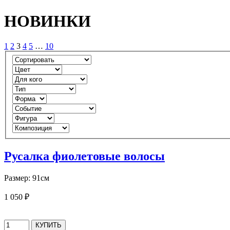
НОВИНКИ
1
2
3
4
5
…
10
Русалка фиолетовые волосы
Размер: 91см
1 050 ₽