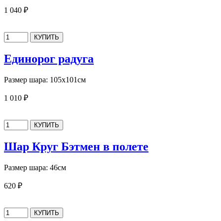
1 040 ₽
Единорог радуга
Размер шара: 105х101см
1 010 ₽
Шар Круг Бэтмен в полете
Размер шара: 46см
620 ₽