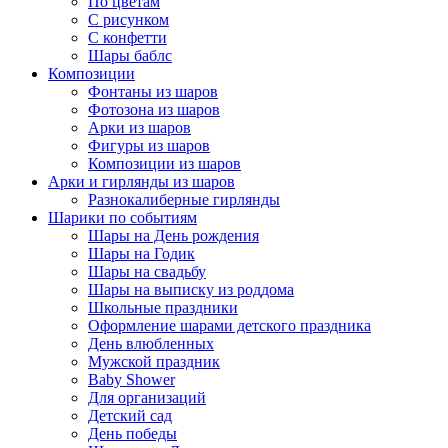
По цветам
С рисунком
С конфетти
Шары баблс
Композиции
Фонтаны из шаров
Фотозона из шаров
Арки из шаров
Фигуры из шаров
Композиции из шаров
Арки и гирлянды из шаров
Разнокалиберные гирлянды
Шарики по событиям
Шары на День рождения
Шары на Годик
Шары на свадьбу
Шары на выписку из роддома
Школьные праздники
Оформление шарами детского праздника
День влюбленных
Мужской праздник
Baby Shower
Для организаций
Детский сад
День победы