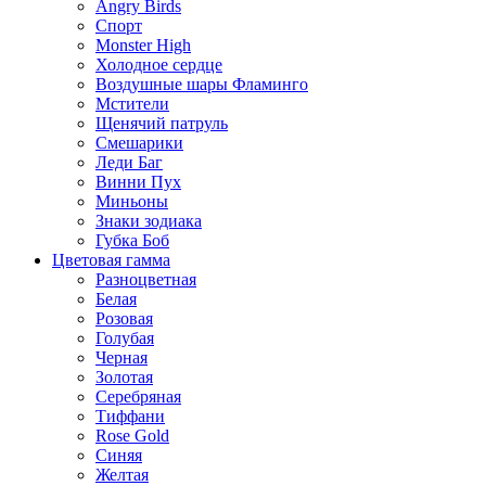
Angry Birds
Спорт
Monster High
Холодное сердце
Воздушные шары Фламинго
Мстители
Щенячий патруль
Смешарики
Леди Баг
Винни Пух
Миньоны
Знаки зодиака
Губка Боб
Цветовая гамма
Разноцветная
Белая
Розовая
Голубая
Черная
Золотая
Серебряная
Тиффани
Rose Gold
Синяя
Желтая