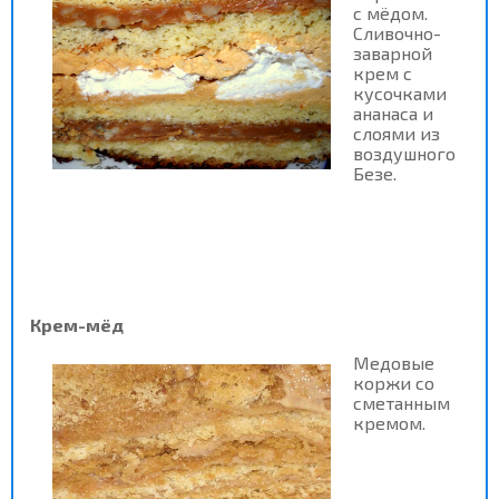
с мёдом.
Сливочно-
заварной
крем с
кусочками
ананаса и
слоями из
воздушного
Безе.
Крем-мёд
Медовые
коржи со
сметанным
кремом.