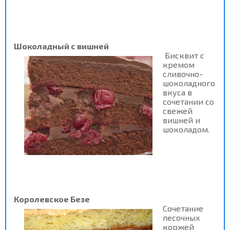
Шоколадный с вишней
Б
исквит с
кремом
сливочно-
шоколадного
вкуса в
сочетании со
свежей
вишней и
шоколадом.
Королевское Безе
Сочетание
песочных
коржей