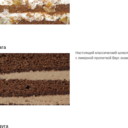
ага
Настоящий классический шокол
с ликерной пропиткой Вкус знак
дуга