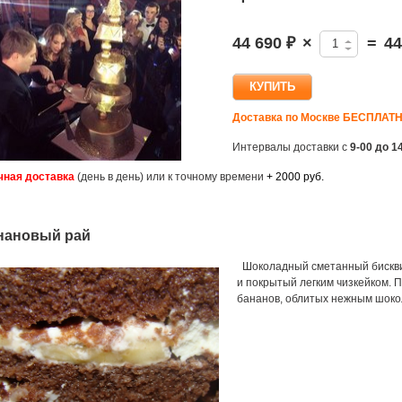
44 690 ₽
×
=
44
Доставка
по Москве
БЕСПЛАТ
Интервалы доставки с
9-00 до 1
чная доставка
(день в день) или к точному времени
+ 2000 руб.
нановый рай
Шоколадный сметанный бисквит
и покрытый легким чизкейком. П
бананов, облитых нежным шоко