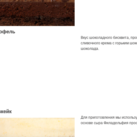
юфель
Вкус шоколадного бисквита, про
сливочного крема с горьким шок
шоколада.
зкейк
Для приготовления мы использу
основе сыра Филадельфия прос