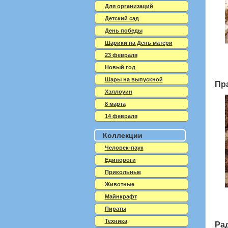
Для организаций
Детский сад
День победы
Шарики на День матери
23 февраля
Новый год
Шары на выпускной
Пр
Хэллоуин
8 марта
14 февраля
Коллекции
Человек-паук
Единороги
Прикольные
Животные
Майнкрафт
Пираты
Техника
Ра