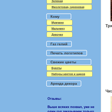
Зеленая
Фиолетовая, сиреневая
Кому
Мужчине
Тр
Мальчику
Девочке
Газ гелий
Печать логотипов
Свежие цветы
Букеты
Наборы цветов и шаров
Аренда декора
Чи
Отзывы:
Выше всяких похвал, уже не
один год заказываем только