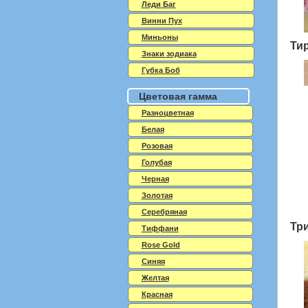
Леди Баг
Винни Пух
Миньоны
Ти
Знаки зодиака
Губка Боб
Цветовая гамма
Разноцветная
Белая
Розовая
Голубая
Черная
Золотая
Серебряная
Тр
Тиффани
Rose Gold
Синяя
Желтая
Красная