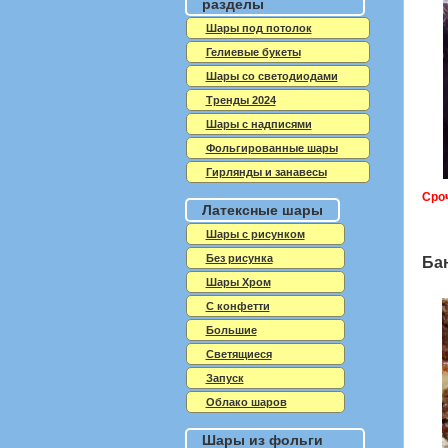
разделы
Шары под потолок
Гелиевые букеты
Шары со светодиодами
Тренды 2024
Шары с надписями
Фольгированные шары
Гирлянды и занавесы
Сро
Латексные шары
Шары с рисунком
Без рисунка
Ба
Шары Хром
C конфетти
Большие
Светящиеся
Запуск
Облако шаров
Шары из фольги