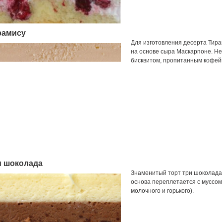
рамису
Для изготовления десерта Тира
на основе сыра Маскарпоне. Н
бисквитом, пропитанным кофей
и шоколада
Знаменитый торт три шоколада 
основа переплетается с муссом
молочного и горького).