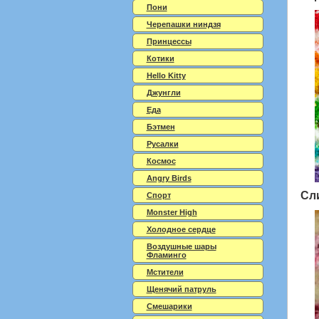
Пони
Черепашки ниндзя
Принцессы
Котики
Hello Kitty
Джунгли
Еда
Бэтмен
Русалки
Космос
Angry Birds
Сл
Спорт
Monster High
Холодное сердце
Воздушные шары
Фламинго
Мстители
Щенячий патруль
Смешарики