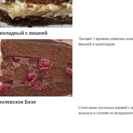
коладный с вишней
Б
исквит с кремом сливочно-шок
вишней и шоколадом.
ролевское Безе
Сочетание песочных коржей с м
ананаса и слоями из воздушног