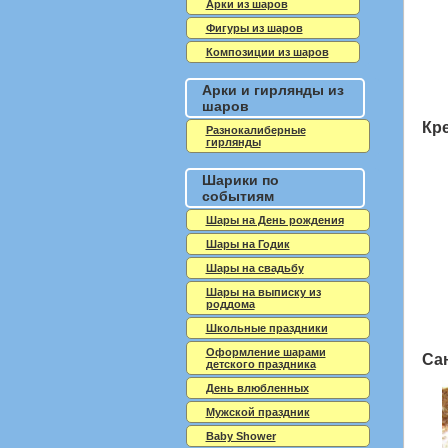
Арки из шаров
Фигуры из шаров
Композиции из шаров
Арки и гирлянды из
шаров
Кр
Разнокалиберные
гирлянды
Шарики по
событиям
Шары на День рождения
Шары на Годик
Шары на свадьбу
Шары на выписку из
роддома
Школьные праздники
Оформление шарами
Сан
детского праздника
День влюбленных
Мужской праздник
Baby Shower