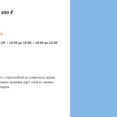
 690 ₽
НО
.
4-00
; с
14-00 до 18-00
; с
18-00 до 22-00
, с прослойкой из сливочного крема
оверх чизкейка идет слой из свежих
ладом.