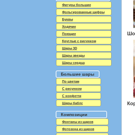
Фигуры большие
Фольгированные цифры
Буквы
Ходячие
Шо
Поющие
Круглые с рисунком
Шары 3D
Шары звезды
Шары сердца
Большие шары
По цветам
С рисунком
С конфетти
Ко
Шары баблс
Композиции
Фонтаны из шаров
Фотозона из шаров