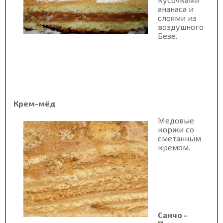
ананаса и
слоями из
воздушного
Безе.
Крем-мёд
Медовые
коржи со
сметанным
кремом.
Санчо -