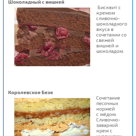
Шоколадный с вишней
Б
исквит с
кремом
сливочно-
шоколадного
вкуса в
сочетании со
свежей
вишней и
шоколадом.
Королевское Безе
Сочетание
песочных
коржей
с мёдом.
Сливочно-
заварной
крем с
кусочками