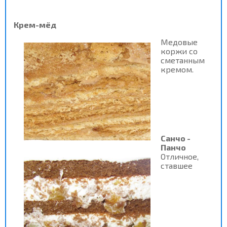
Крем-мёд
Медовые
коржи со
сметанным
кремом.
Санчо -
Панчо
Отличное,
ставшее