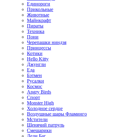
Единороги
Прикольные
Животные
Майнкрафт
Пираты
Техника
Пони
Черепашки ниндзя
Принцессы
Котики
Hello Kitty
Джунгли
Еда
Бэтмен
Русалки
Космос
Angry Birds
Спорт
Monster High
Холодное сердце
Воздушные шары Фламинго
Мстители
Щенячий патруль
Смешарики
Леди Баг