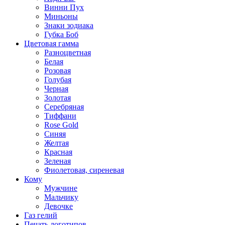
Винни Пух
Миньоны
Знаки зодиака
Губка Боб
Цветовая гамма
Разноцветная
Белая
Розовая
Голубая
Черная
Золотая
Серебряная
Тиффани
Rose Gold
Синяя
Желтая
Красная
Зеленая
Фиолетовая, сиреневая
Кому
Мужчине
Мальчику
Девочке
Газ гелий
Печать логотипов