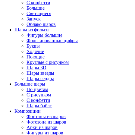
C конфетти
Большие
Светящиеся
Запуск
Облако шаров
Шары из фольги
Фигуры большие
Фольгированные цифры
Буквы
Ходячие
Поющие
Круглые с рисунком
Шары 3D
Шары звезды
Шары сердца
Большие шары
По цветам
С рисунком
С конфетти
Шары баблс
Композиции
Фонтаны из шаров
Фотозона из шаров
Арки из шаров
Фигуры из шаров