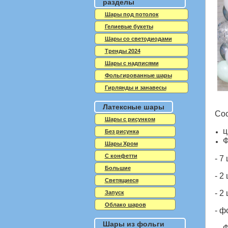
разделы
Шары под потолок
Гелиевые букеты
Шары со светодиодами
Тренды 2024
Шары с надписями
Фольгированные шары
Гирлянды и занавесы
Латексные шары
Сос
Шары с рисунком
ц
Без рисунка
Ф
Шары Хром
C конфетти
- 7
Большие
- 2
Светящиеся
- 2
Запуск
Облако шаров
- ф
Шары из фольги
Ф