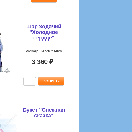
Шар ходячий
"Холодное
сердце"
Размер: 147см х 68см
3 360 ₽
Букет "Снежная
сказка"