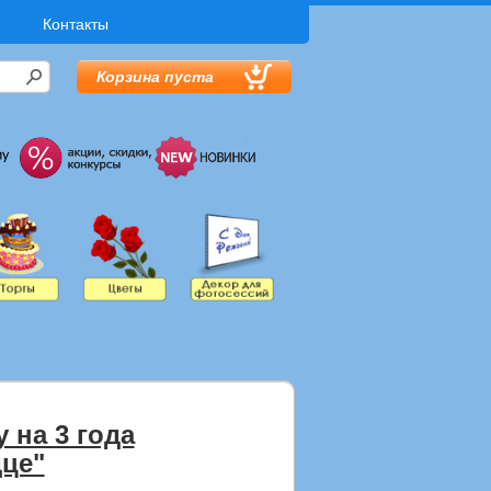
Контакты
Корзина пуста
 на 3 года
це"