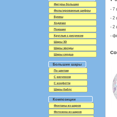
Фигуры большие
- 7
Фольгированные цифры
Буквы
- 2
Ходячие
- 2
Поющие
- ф
Круглые с рисунком
Шары 3D
Шары звезды
Со
Шары сердца
Большие шары
По цветам
С рисунком
С конфетти
Шары баблс
Композиции
Фонтаны из шаров
Фотозона из шаров