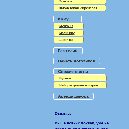
Зеленая
Фиолетовая, сиреневая
Кому
Мужчине
Мальчику
Девочке
Газ гелий
Печать логотипов
Свежие цветы
Букеты
Наборы цветов и шаров
Аренда декора
Отзывы:
Выше всяких похвал, уже не
один год заказываем только