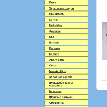
Пони
Черепашки ниндзя
Принцессы
Котики
Hello Kitty
Джунгли
Еда
Бэтмен
Русалки
Космос
Angry Birds
Спорт
Monster High
Холодное сердце
Воздушные шары
Фламинго
Мстители
Щенячий патруль
Смешарики