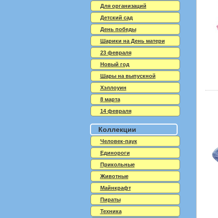
Для организаций
Детский сад
День победы
Шарики на День матери
23 февраля
Новый год
Шары на выпускной
Хэллоуин
8 марта
14 февраля
Коллекции
Человек-паук
Единороги
Прикольные
Животные
Майнкрафт
Пираты
Техника