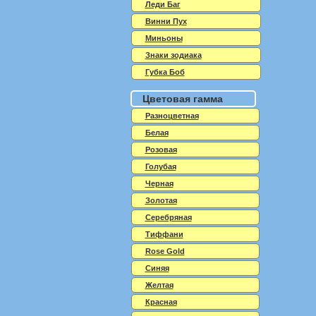
Леди Баг
Винни Пух
Миньоны
Знаки зодиака
Губка Боб
Цветовая гамма
Разноцветная
Белая
Розовая
Голубая
Черная
Золотая
Серебряная
Тиффани
Rose Gold
Синяя
Желтая
Красная