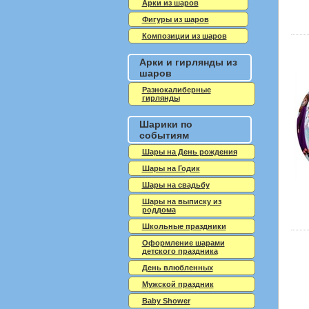
Арки из шаров
Фигуры из шаров
Композиции из шаров
Арки и гирлянды из
шаров
Разнокалиберные
гирлянды
Шарики по
событиям
Шары на День рождения
Шары на Годик
Шары на свадьбу
Шары на выписку из
роддома
Школьные праздники
Оформление шарами
детского праздника
День влюбленных
Мужской праздник
Baby Shower