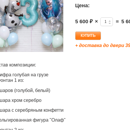
Цена:
5 600 ₽
×
=
5 6
+ доставка до двери 39
тав композиции:
ифра голубая на грузе
онтан 1 из:
 шаров (голубой, белый)
 шара хром серебро
 шара с серебряным конфетти
ольгированная фигура "Олаф"
онтан 2 из: