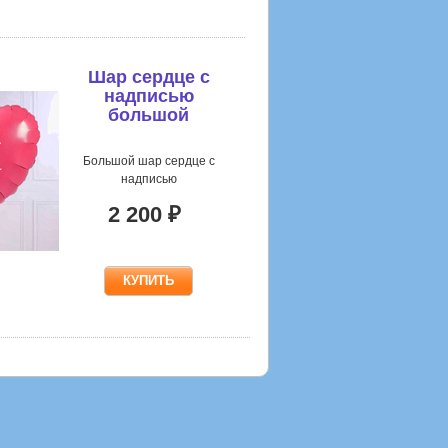
Шар сердце с
надписью
большой
Большой шар сердце с
надписью
2 200 ₽