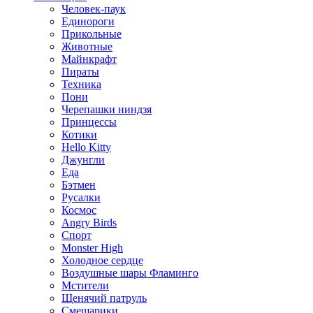
Человек-паук
Единороги
Прикольные
Животные
Майнкрафт
Пираты
Техника
Пони
Черепашки ниндзя
Принцессы
Котики
Hello Kitty
Джунгли
Еда
Бэтмен
Русалки
Космос
Angry Birds
Спорт
Monster High
Холодное сердце
Воздушные шары Фламинго
Мстители
Щенячий патруль
Смешарики