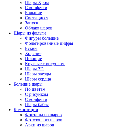
Шары Хром
C конфетти
Большие
Светящиеся
Запуск
Облако шаров
Шары из фольги
Фигуры большие
Фольгированные цифры
Буквы
Ходячие
Поющие
Круглые с рисунком
Шары 3D
Шары звезды
Шары сердца
Большие шары
По цветам
С рисунком
С конфетти
Шары баблс
Композиции
Фонтаны из шаров
Фотозона из шаров
Арки из шаров