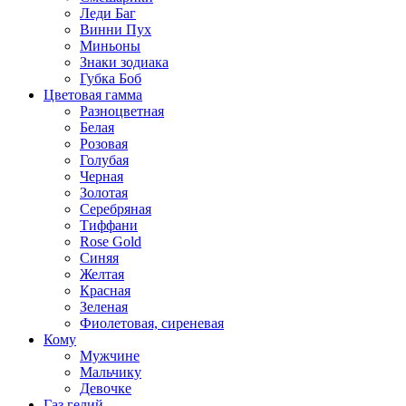
Леди Баг
Винни Пух
Миньоны
Знаки зодиака
Губка Боб
Цветовая гамма
Разноцветная
Белая
Розовая
Голубая
Черная
Золотая
Серебряная
Тиффани
Rose Gold
Синяя
Желтая
Красная
Зеленая
Фиолетовая, сиреневая
Кому
Мужчине
Мальчику
Девочке
Газ гелий