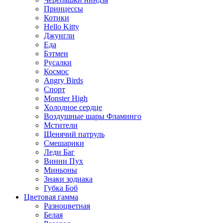
Принцессы
Котики
Hello Kitty
Джунгли
Еда
Бэтмен
Русалки
Космос
Angry Birds
Спорт
Monster High
Холодное сердце
Воздушные шары Фламинго
Мстители
Щенячий патруль
Смешарики
Леди Баг
Винни Пух
Миньоны
Знаки зодиака
Губка Боб
Цветовая гамма
Разноцветная
Белая