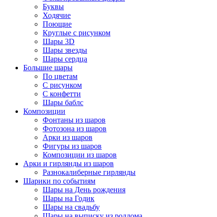
Буквы
Ходячие
Поющие
Круглые с рисунком
Шары 3D
Шары звезды
Шары сердца
Большие шары
По цветам
С рисунком
С конфетти
Шары баблс
Композиции
Фонтаны из шаров
Фотозона из шаров
Арки из шаров
Фигуры из шаров
Композиции из шаров
Арки и гирлянды из шаров
Разнокалиберные гирлянды
Шарики по событиям
Шары на День рождения
Шары на Годик
Шары на свадьбу
Шары на выписку из роддома