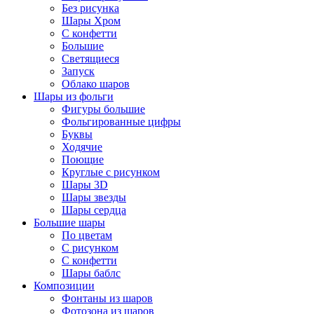
Без рисунка
Шары Хром
C конфетти
Большие
Светящиеся
Запуск
Облако шаров
Шары из фольги
Фигуры большие
Фольгированные цифры
Буквы
Ходячие
Поющие
Круглые с рисунком
Шары 3D
Шары звезды
Шары сердца
Большие шары
По цветам
С рисунком
С конфетти
Шары баблс
Композиции
Фонтаны из шаров
Фотозона из шаров