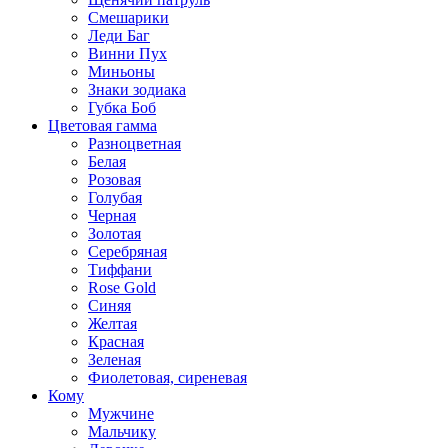
Смешарики
Леди Баг
Винни Пух
Миньоны
Знаки зодиака
Губка Боб
Цветовая гамма
Разноцветная
Белая
Розовая
Голубая
Черная
Золотая
Серебряная
Тиффани
Rose Gold
Синяя
Желтая
Красная
Зеленая
Фиолетовая, сиреневая
Кому
Мужчине
Мальчику