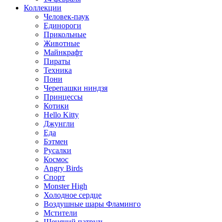
Коллекции
Человек-паук
Единороги
Прикольные
Животные
Майнкрафт
Пираты
Техника
Пони
Черепашки ниндзя
Принцессы
Котики
Hello Kitty
Джунгли
Еда
Бэтмен
Русалки
Космос
Angry Birds
Спорт
Monster High
Холодное сердце
Воздушные шары Фламинго
Мстители
Щенячий патруль