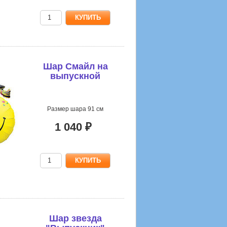
Шар Смайл на
выпускной
Размер шара 91 см
1 040 ₽
Шар звезда