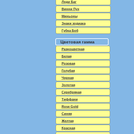
Леди Баг
Винни Пух
Миньоны
Знаки зодиака
Губка Боб
Цветовая гамма
Разноцветная
Белая
Розовая
Голубая
Черная
Золотая
Серебряная
Тиффани
Rose Gold
Синяя
Желтая
Красная