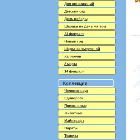
Для организаций
Детский сад
День победы
Шарики на День матери
23 февраля
Новый год
Шары на выпускной
Хэллоуин
8 марта
14 февраля
Коллекции
Человек-паук
Единороги
Прикольные
Животные
Майнкрафт
Пираты
Техника