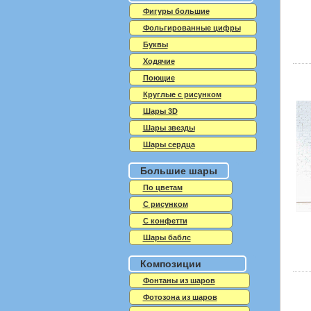
Фигуры большие
Фольгированные цифры
Буквы
Ходячие
Поющие
Круглые с рисунком
Шары 3D
Шары звезды
Шары сердца
Большие шары
По цветам
С рисунком
С конфетти
Шары баблс
Композиции
Фонтаны из шаров
Фотозона из шаров