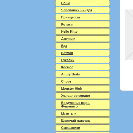
Пони
Черепашки ниндзя
Принцессы
Котики
Hello Kitty
Джунгли
Еда
Бэтмен
Русалки
Космос
Angry Birds
Спорт
Monster High
Холодное сердце
Воздушные шары
Фламинго
Мстители
Щенячий патруль
Смешарики