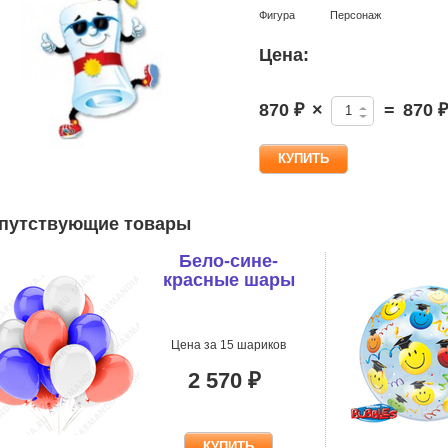
Фигура
Персонаж
Цена:
870 ₽
×
=
870 ₽
путствующие товары
Бело-сине-
красные шары
Цена за 15 шариков
2 570 ₽