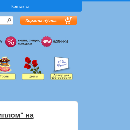
Контакты
Корзина пуста
иплом" на