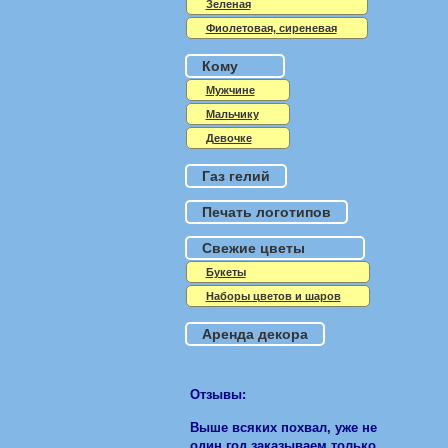
Зеленая
Фиолетовая, сиреневая
Кому
Мужчине
Мальчику
Девочке
Газ гелий
Печать логотипов
Свежие цветы
Букеты
Наборы цветов и шаров
Аренда декора
Отзывы:
Выше всяких похвал, уже не
один год заказываем только