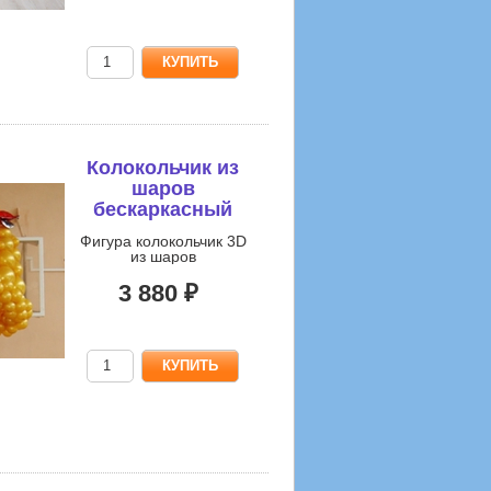
Колокольчик из
шаров
бескаркасный
Фигура колокольчик 3D
из шаров
3 880 ₽