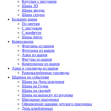
Круглые с рисунком
Шары 3D
Шары звезды
Шары сердца
Большие шары
По цветам
С рисунком
С конфетти
Шары баблс
Композиции
Фонтаны из шаров
Фотозона из шаров
Арки из шаров
Фигуры из шаров
Композиции из шаров
Арки и гирлянды из шаров
Разнокалиберные гирлянды
Шарики по событиям
Шары на День рождения
Шары на Годик
Шары на свадьбу
Шары на выписку из роддома
Школьные праздники
Оформление шарами детского праздника
День влюбленных