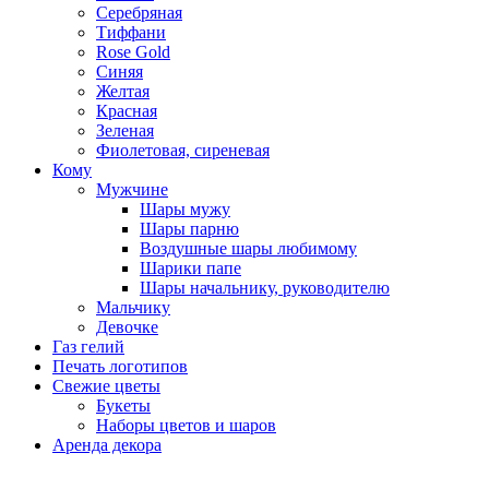
Серебряная
Тиффани
Rose Gold
Синяя
Желтая
Красная
Зеленая
Фиолетовая, сиреневая
Кому
Мужчине
Шары мужу
Шары парню
Воздушные шары любимому
Шарики папе
Шары начальнику, руководителю
Мальчику
Девочке
Газ гелий
Печать логотипов
Свежие цветы
Букеты
Наборы цветов и шаров
Аренда декора