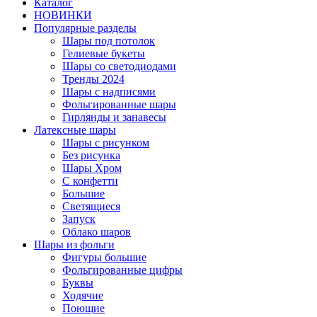
Каталог
НОВИНКИ
Популярные разделы
Шары под потолок
Гелиевые букеты
Шары со светодиодами
Тренды 2024
Шары с надписями
Фольгированные шары
Гирлянды и занавесы
Латексные шары
Шары с рисунком
Без рисунка
Шары Хром
C конфетти
Большие
Светящиеся
Запуск
Облако шаров
Шары из фольги
Фигуры большие
Фольгированные цифры
Буквы
Ходячие
Поющие