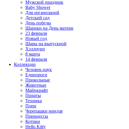
Мужской праздник
Baby Shower
Для организаций
Детский сад
День победы
Шарики на День матери
23 февраля
Новый год
Шары на выпускной
Хэллоуин
8 марта
14 февраля
Коллекции
Человек-паук
Единороги
Прикольные
Животные
Майнкрафт
Пираты
Техника
Пони
Черепашки ниндзя
Принцессы
Котики
Hello Kitty