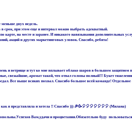
е меньше двух недель.
да в срок, при этом еще и интервал можно выбрать адекватный.
о карте, на месте и заранее. И никакого навязывания дополнительных услу
аний, акций и других маркетинговых уловок. Спасибо, ребята!
ивень и ветрище и тут ко мне вплывает облако шаров в большом защитном па
ые, свежайшие, аромат такой, что отвал головы полный!!! Букет тяжеленный
едал. Все выше всяких похвал. Спасибо большое всей команде! Отдельное - 
ак я представляла и хотела !! Спасибо ))) 🎉🥳🎈🎈🎈🎈🎈🎈🎈 (Милана)
довольны.Успехов Вам,удачи и процветания.Обязательно буду пользоваться