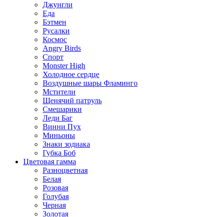
Джунгли
Еда
Бэтмен
Русалки
Космос
Angry Birds
Спорт
Monster High
Холодное сердце
Воздушные шары Фламинго
Мстители
Щенячий патруль
Смешарики
Леди Баг
Винни Пух
Миньоны
Знаки зодиака
Губка Боб
Цветовая гамма
Разноцветная
Белая
Розовая
Голубая
Черная
Золотая