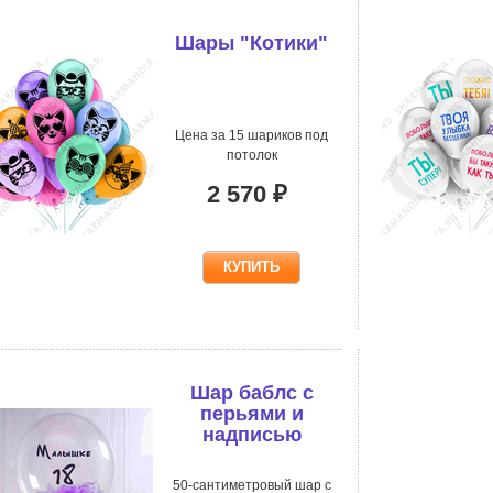
Шары "Котики"
Цена за 15 шариков под
потолок
2 570 ₽
Шар баблс с
перьями и
надписью
50-сантиметровый шар с