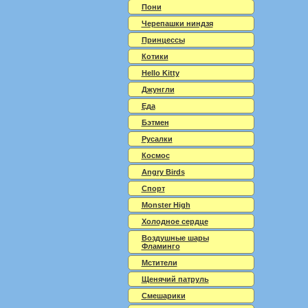
Пони
Черепашки ниндзя
Принцессы
Котики
Hello Kitty
Джунгли
Еда
Бэтмен
Русалки
Космос
Angry Birds
Спорт
Monster High
Холодное сердце
Воздушные шары
Фламинго
Мстители
Щенячий патруль
Смешарики