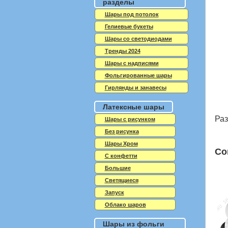
разделы
Шары под потолок
Гелиевые букеты
Шары со светодиодами
Тренды 2024
Шары с надписями
Фольгированные шары
Гирлянды и занавесы
Латексные шары
Раз
Шары с рисунком
Без рисунка
Шары Хром
Со
C конфетти
Большие
Светящиеся
Запуск
Облако шаров
Шары из фольги