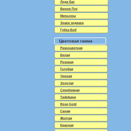
Леди Баг
Винни Пух
Миньоны
Знаки зодиака
Губка Боб
Цветовая гамма
Разноцветная
Белая
Розовая
Голубая
Черная
Золотая
Серебряная
Тиффани
Rose Gold
Синяя
Желтая
Красная