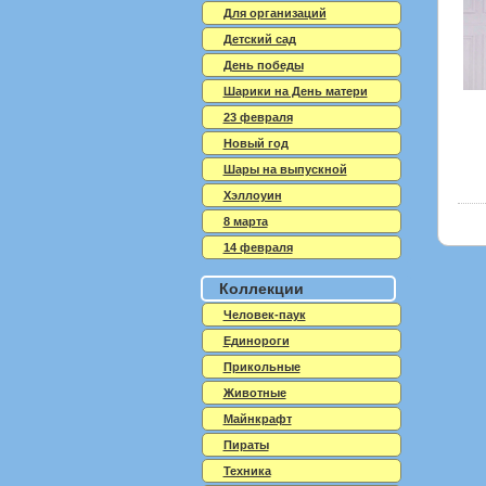
Для организаций
Детский сад
День победы
Шарики на День матери
23 февраля
Новый год
Шары на выпускной
Хэллоуин
8 марта
14 февраля
Коллекции
Человек-паук
Единороги
Прикольные
Животные
Майнкрафт
Пираты
Техника