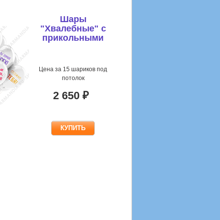
Шары
"Хвалебные" с
прикольными
надписями
Цена за 15 шариков под
потолок
2 650 ₽