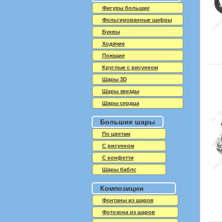
Фигуры большие
Фольгированные цифры
Буквы
Ходячие
Поющие
Круглые с рисунком
Шары 3D
Шары звезды
Шары сердца
Большие шары
По цветам
С рисунком
С конфетти
Шары баблс
Композиции
Фонтаны из шаров
Фотозона из шаров