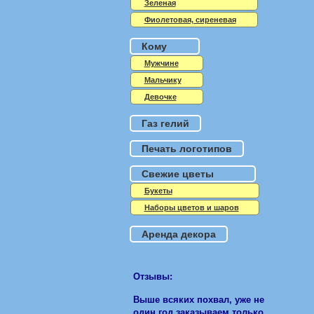
Зеленая
Фиолетовая, сиреневая
Кому
Мужчине
Мальчику
Девочке
Газ гелий
Печать логотипов
Свежие цветы
Букеты
Наборы цветов и шаров
Аренда декора
Отзывы:
Выше всяких похвал, уже не
один год заказываем только