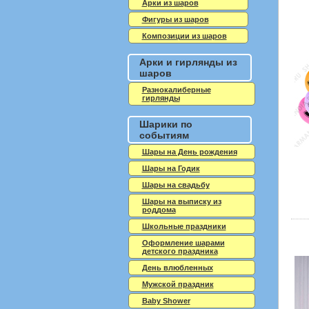
Арки из шаров
Фигуры из шаров
Композиции из шаров
Арки и гирлянды из
шаров
Разнокалиберные
гирлянды
Шарики по
событиям
Шары на День рождения
Шары на Годик
Шары на свадьбу
Шары на выписку из
роддома
Школьные праздники
Оформление шарами
детского праздника
День влюбленных
Мужской праздник
Baby Shower