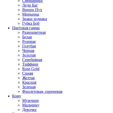
Смешарики
Леди Баг
Винни Пух
Миньоны
Знаки зодиака
Губка Боб
Цветовая гамма
Разноцветная
Белая
Розовая
Голубая
Черная
Золотая
Серебряная
Тиффани
Rose Gold
Синяя
Желтая
Красная
Зеленая
Фиолетовая, сиреневая
Кому
Мужчине
Мальчику
Девочке