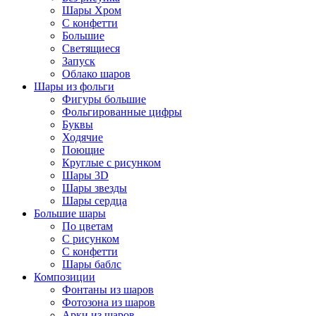
Шары Хром
C конфетти
Большие
Светящиеся
Запуск
Облако шаров
Шары из фольги
Фигуры большие
Фольгированные цифры
Буквы
Ходячие
Поющие
Круглые с рисунком
Шары 3D
Шары звезды
Шары сердца
Большие шары
По цветам
С рисунком
С конфетти
Шары баблс
Композиции
Фонтаны из шаров
Фотозона из шаров
Арки из шаров