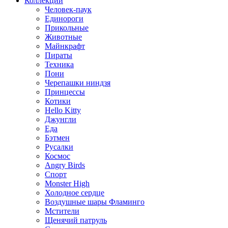
Коллекции
Человек-паук
Единороги
Прикольные
Животные
Майнкрафт
Пираты
Техника
Пони
Черепашки ниндзя
Принцессы
Котики
Hello Kitty
Джунгли
Еда
Бэтмен
Русалки
Космос
Angry Birds
Спорт
Monster High
Холодное сердце
Воздушные шары Фламинго
Мстители
Щенячий патруль