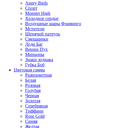
Angry Birds
Спорт
Monster High
Холодное сердце
Воздушные шары Фламинго
Мстители
Щенячий патруль
Смешарики
Леди Баг
Винни Пух
Миньоны
Знаки зодиака
Губка Боб
Цветовая гамма
Разноцветная
Белая
Розовая
Голубая
Черная
Золотая
Серебряная
Тиффани
Rose Gold
Синяя
Желтая