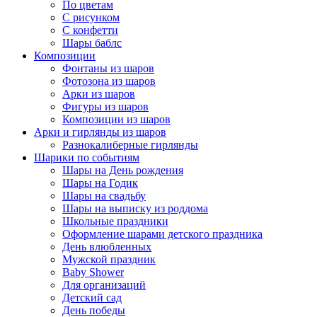
По цветам
С рисунком
С конфетти
Шары баблс
Композиции
Фонтаны из шаров
Фотозона из шаров
Арки из шаров
Фигуры из шаров
Композиции из шаров
Арки и гирлянды из шаров
Разнокалиберные гирлянды
Шарики по событиям
Шары на День рождения
Шары на Годик
Шары на свадьбу
Шары на выписку из роддома
Школьные праздники
Оформление шарами детского праздника
День влюбленных
Мужской праздник
Baby Shower
Для организаций
Детский сад
День победы