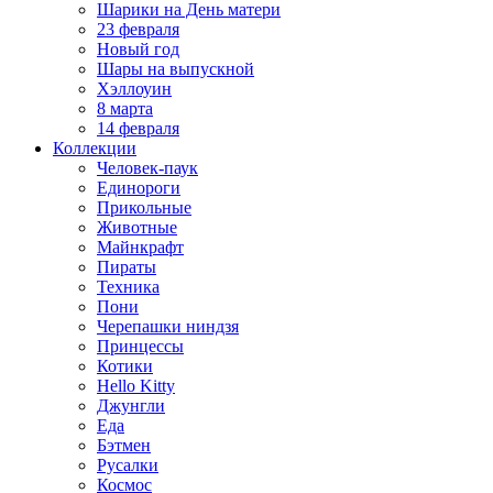
Шарики на День матери
23 февраля
Новый год
Шары на выпускной
Хэллоуин
8 марта
14 февраля
Коллекции
Человек-паук
Единороги
Прикольные
Животные
Майнкрафт
Пираты
Техника
Пони
Черепашки ниндзя
Принцессы
Котики
Hello Kitty
Джунгли
Еда
Бэтмен
Русалки
Космос