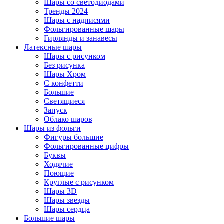
Шары со светодиодами
Тренды 2024
Шары с надписями
Фольгированные шары
Гирлянды и занавесы
Латексные шары
Шары с рисунком
Без рисунка
Шары Хром
C конфетти
Большие
Светящиеся
Запуск
Облако шаров
Шары из фольги
Фигуры большие
Фольгированные цифры
Буквы
Ходячие
Поющие
Круглые с рисунком
Шары 3D
Шары звезды
Шары сердца
Большие шары