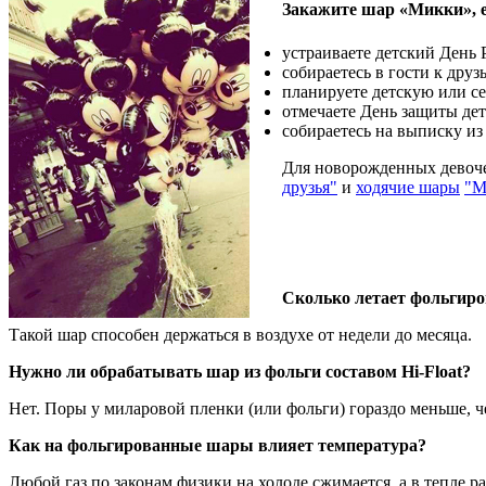
Закажите шар «Микки», 
устраиваете детский День
собираетесь в гости к друз
планируете детскую или с
отмечаете День защиты дет
собираетесь на выписку и
Для новорожденных девоче
друзья"
и
ходячие шары
"М
Сколько летает фольгир
Такой шар способен держаться в воздухе от недели до месяца.
Нужно ли обрабатывать шар из фольги составом Hi-Float?
Нет. Поры у миларовой пленки (или фольги) гораздо меньше, че
Как на фольгированные шары влияет температура?
Любой газ по законам физики на холоде сжимается, а в тепле р