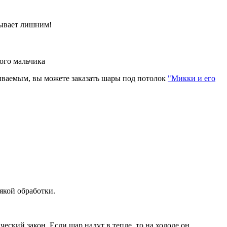
бывает лишним!
ого мальчика
бываемым, вы можете заказать шары под потолок
"Микки и его
якой обработки.
еский закон. Если шар надут в тепле, то на холоде он