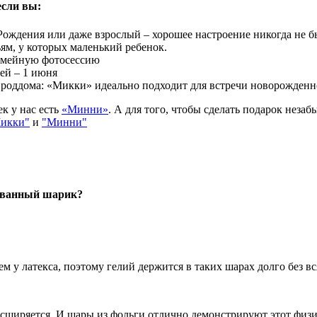
если вы:
 Рождения или даже взрослый – хорошее настроение никогда не 
ьям, у которых маленький ребенок.
емейную фотосессию
ей – 1 июня
з роддома: «Микки» идеально подходит для встречи новорожденн
к у нас есть
«Минни»
. А для того, чтобы сделать подарок неза
икки"
и
"Минни"
ованный шарик?
м у латекса, поэтому гелий держится в таких шарах долго без вс
асширяется. И шары из фольги отлично демонстрируют этот физич