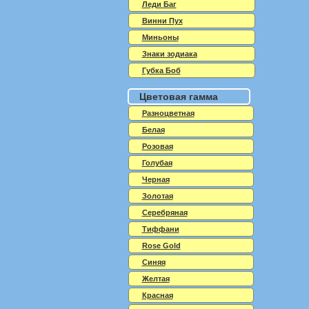
Леди Баг
Винни Пух
Миньоны
Знаки зодиака
Губка Боб
Цветовая гамма
Разноцветная
Белая
Розовая
Голубая
Черная
Золотая
Серебряная
Тиффани
Rose Gold
Синяя
Желтая
Красная