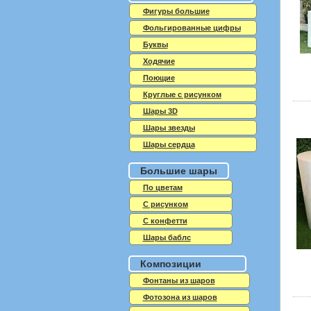
Фигуры большие
Фольгированные цифры
Буквы
Ходячие
Поющие
Круглые с рисунком
Шары 3D
Шары звезды
Шары сердца
Большие шары
По цветам
С рисунком
С конфетти
Шары баблс
Композиции
Фонтаны из шаров
Фотозона из шаров