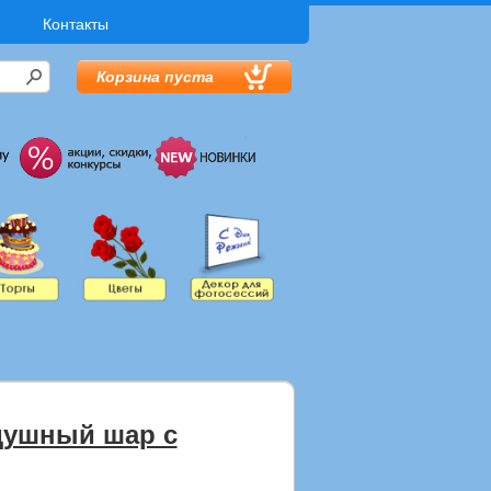
Контакты
Корзина пуста
душный шар с