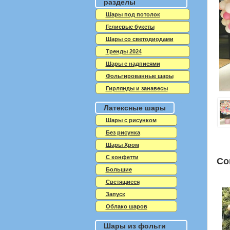
разделы
Шары под потолок
Гелиевые букеты
Шары со светодиодами
Тренды 2024
Шары с надписями
Фольгированные шары
Гирлянды и занавесы
Латексные шары
Шары с рисунком
Без рисунка
Шары Хром
C конфетти
Со
Большие
Светящиеся
Запуск
Облако шаров
Шары из фольги