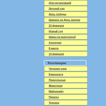
Для организаций
Детский сад
День победы
Шарики на День матери
23 февраля
Новый год
Шары на выпускной
Хэллоуин
8 марта
14 февраля
Коллекции
Человек-паук
Единороги
Прикольные
Животные
Майнкрафт
Пираты
Техника