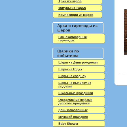
Арки из шаров
Фигуры из шаров
Композиции из шаров
Арки и гирлянды из
шаров
Разнокалиберные
гирлянды
Шарики по
событиям
Шары на День рождения
Шары на Годик
Шары на свадьбу
Шары на выписку из
роддома
Школьные праздники
Оформление шарами
детского праздника
День влюбленных
Мужской праздник
Baby Shower