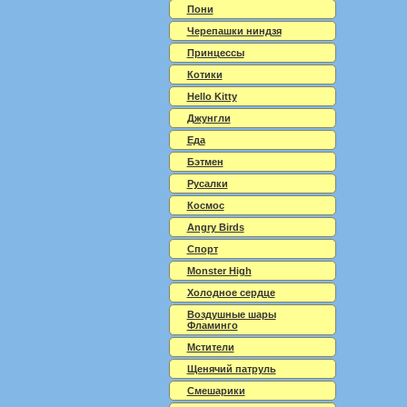
Пони
Черепашки ниндзя
Принцессы
Котики
Hello Kitty
Джунгли
Еда
Бэтмен
Русалки
Космос
Angry Birds
Спорт
Monster High
Холодное сердце
Воздушные шары
Фламинго
Мстители
Щенячий патруль
Смешарики