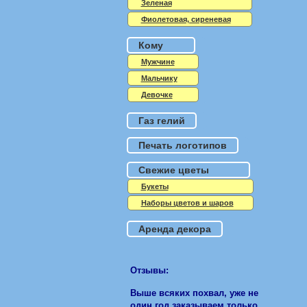
Зеленая
Фиолетовая, сиреневая
Кому
Мужчине
Мальчику
Девочке
Газ гелий
Печать логотипов
Свежие цветы
Букеты
Наборы цветов и шаров
Аренда декора
Отзывы:
Выше всяких похвал, уже не
один год заказываем только