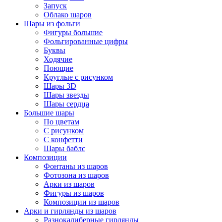
Запуск
Облако шаров
Шары из фольги
Фигуры большие
Фольгированные цифры
Буквы
Ходячие
Поющие
Круглые с рисунком
Шары 3D
Шары звезды
Шары сердца
Большие шары
По цветам
С рисунком
С конфетти
Шары баблс
Композиции
Фонтаны из шаров
Фотозона из шаров
Арки из шаров
Фигуры из шаров
Композиции из шаров
Арки и гирлянды из шаров
Разнокалиберные гирлянды