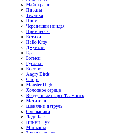
Майнкрафт
Пираты
Техника
Пони
Черепашки ниндзя
Принцессы
Котики
Hello Kitty
Джунгли
Еда
Бэтмен
Русалки
Космос
Angry Birds
Спорт
Monster High
Холодное сердце
Воздушные шары Фламинго
Мстители
Щенячий патруль
Смешарики
Леди Баг
Винни Пух
Миньоны
Знаки зодиака