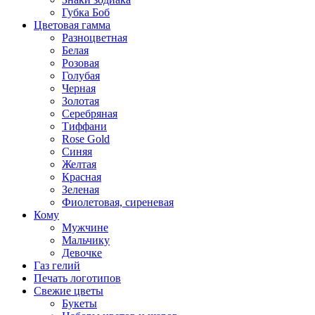
Губка Боб
Цветовая гамма
Разноцветная
Белая
Розовая
Голубая
Черная
Золотая
Серебряная
Тиффани
Rose Gold
Синяя
Желтая
Красная
Зеленая
Фиолетовая, сиреневая
Кому
Мужчине
Мальчику
Девочке
Газ гелий
Печать логотипов
Свежие цветы
Букеты