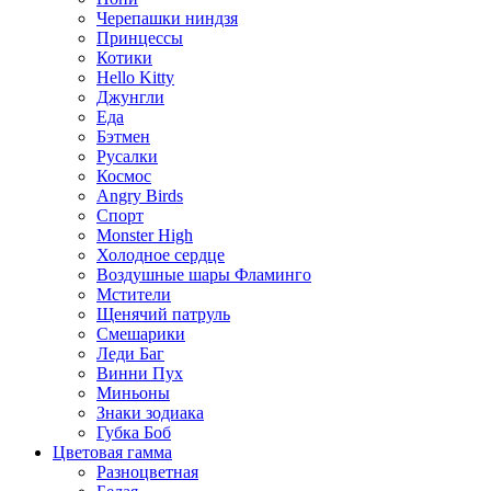
Черепашки ниндзя
Принцессы
Котики
Hello Kitty
Джунгли
Еда
Бэтмен
Русалки
Космос
Angry Birds
Спорт
Monster High
Холодное сердце
Воздушные шары Фламинго
Мстители
Щенячий патруль
Смешарики
Леди Баг
Винни Пух
Миньоны
Знаки зодиака
Губка Боб
Цветовая гамма
Разноцветная