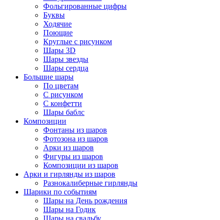
Фольгированные цифры
Буквы
Ходячие
Поющие
Круглые с рисунком
Шары 3D
Шары звезды
Шары сердца
Большие шары
По цветам
С рисунком
С конфетти
Шары баблс
Композиции
Фонтаны из шаров
Фотозона из шаров
Арки из шаров
Фигуры из шаров
Композиции из шаров
Арки и гирлянды из шаров
Разнокалиберные гирлянды
Шарики по событиям
Шары на День рождения
Шары на Годик
Шары на свадьбу