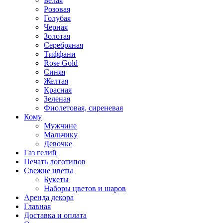
Белая
Розовая
Голубая
Черная
Золотая
Серебряная
Тиффани
Rose Gold
Синяя
Желтая
Красная
Зеленая
Фиолетовая, сиреневая
Кому
Мужчине
Мальчику
Девочке
Газ гелий
Печать логотипов
Свежие цветы
Букеты
Наборы цветов и шаров
Аренда декора
Главная
Доставка и оплата