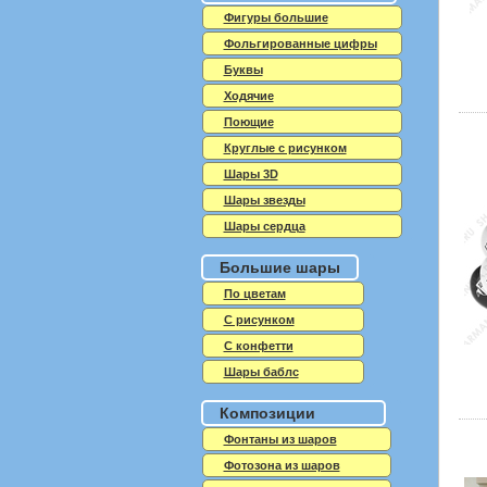
Фигуры большие
Фольгированные цифры
Буквы
Ходячие
Поющие
Круглые с рисунком
Шары 3D
Шары звезды
Шары сердца
Большие шары
По цветам
С рисунком
С конфетти
Шары баблс
Композиции
Фонтаны из шаров
Фотозона из шаров