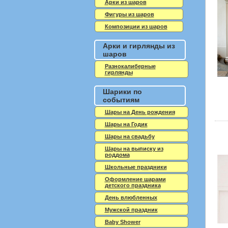
Арки из шаров
Фигуры из шаров
Композиции из шаров
Арки и гирлянды из
шаров
Разнокалиберные
гирлянды
Шарики по
событиям
Шары на День рождения
Шары на Годик
Шары на свадьбу
Шары на выписку из
роддома
Школьные праздники
Оформление шарами
детского праздника
День влюбленных
Мужской праздник
Baby Shower