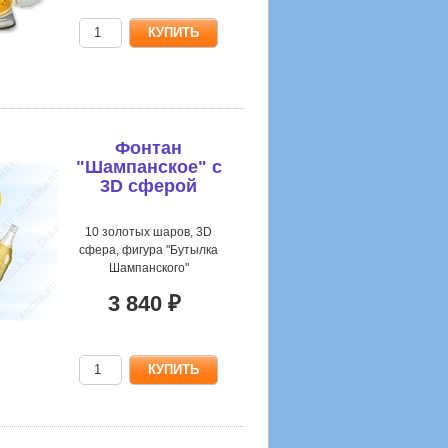
Фонтан
"Шампанское" с
3D сферой
10 золотых шаров, 3D
сфера, фигура "Бутылка
Шампанского"
3 840 ₽