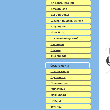
Для организаций
Детский сад
День победы
Шарики на День матери
23 февраля
Новый год
Шары на выпускной
Хэллоуин
8 марта
14 февраля
Коллекции
Человек-паук
Единороги
Прикольные
Животные
Майнкрафт
Пираты
Техника