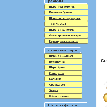
разделы
Шары под потолок
Гелиевые букеты
Шары со светодиодами
Тренды 2024
Шары с надписями
Фольгированные шары
Гирлянды и занавесы
Латексные шары
Шары с рисунком
Со
Без рисунка
Шары Хром
C конфетти
Большие
Светящиеся
Запуск
Облако шаров
Шары из фольги