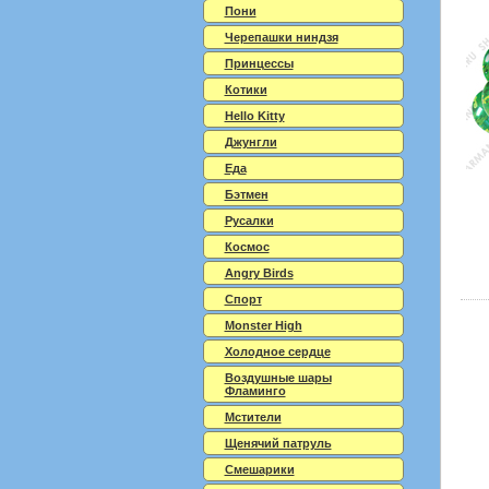
Пони
Черепашки ниндзя
Принцессы
Котики
Hello Kitty
Джунгли
Еда
Бэтмен
Русалки
Космос
Angry Birds
Спорт
Monster High
Холодное сердце
Воздушные шары
Фламинго
Мстители
Щенячий патруль
Смешарики