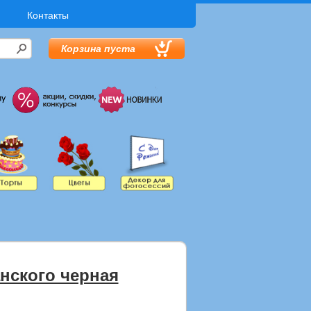
Контакты
Корзина пуста
нского черная