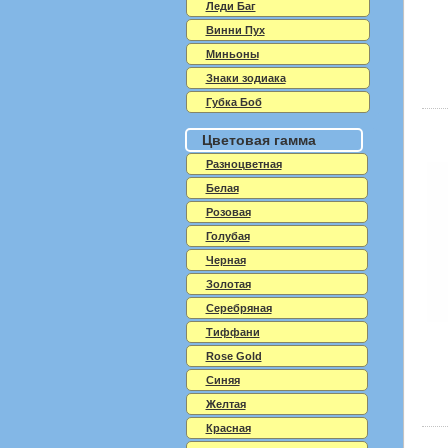
Леди Баг
Винни Пух
Миньоны
Знаки зодиака
Губка Боб
Цветовая гамма
Разноцветная
Белая
Розовая
Голубая
Черная
Золотая
Серебряная
Тиффани
Rose Gold
Синяя
Желтая
Красная