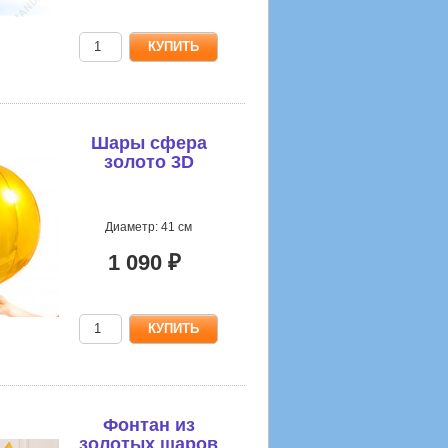
Шары сфера
золото 3D
Диаметр: 41 см
1 090 ₽
Фонтан из
золотых шаров