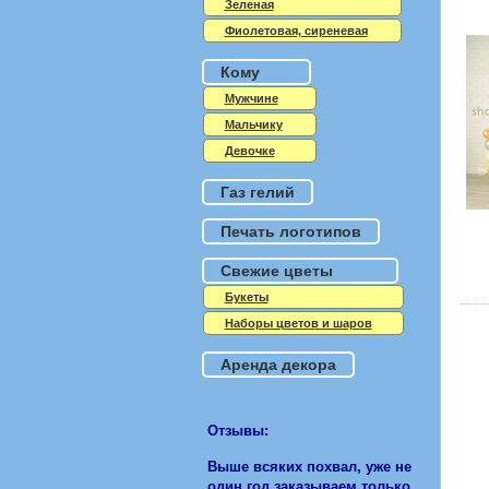
Зеленая
Фиолетовая, сиреневая
Кому
Мужчине
Мальчику
Девочке
Газ гелий
Печать логотипов
Свежие цветы
Букеты
Наборы цветов и шаров
Аренда декора
Отзывы:
Выше всяких похвал, уже не
один год заказываем только