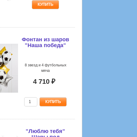
Фонтан из шаров
"Наша победа"
8 звезд и 4 футбольных
мяча
4 710 ₽
"Люблю тебя"
Шары под