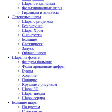
Шары с надписями
Фольгированные шары
Гирлянды и занавесы
Латексные шары
Шары с рисунком
Без рисунка
Шары Хром
C конфетти
Большие
Светящиеся
Запуск
Облако шаров
Шары из фольги
Фигуры большие
Фольгированные цифры
Буквы
Ходячие
Поющие
Круглые с рисунком
Шары 3D
Шары звезды
Шары сердца
Большие шары
По цветам
С рисунком