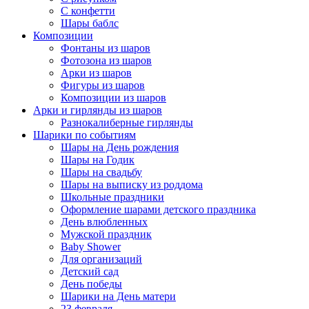
С конфетти
Шары баблс
Композиции
Фонтаны из шаров
Фотозона из шаров
Арки из шаров
Фигуры из шаров
Композиции из шаров
Арки и гирлянды из шаров
Разнокалиберные гирлянды
Шарики по событиям
Шары на День рождения
Шары на Годик
Шары на свадьбу
Шары на выписку из роддома
Школьные праздники
Оформление шарами детского праздника
День влюбленных
Мужской праздник
Baby Shower
Для организаций
Детский сад
День победы
Шарики на День матери
23 февраля