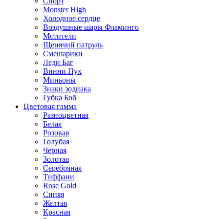
Спорт
Monster High
Холодное сердце
Воздушные шары Фламинго
Мстители
Щенячий патруль
Смешарики
Леди Баг
Винни Пух
Миньоны
Знаки зодиака
Губка Боб
Цветовая гамма
Разноцветная
Белая
Розовая
Голубая
Черная
Золотая
Серебряная
Тиффани
Rose Gold
Синяя
Желтая
Красная