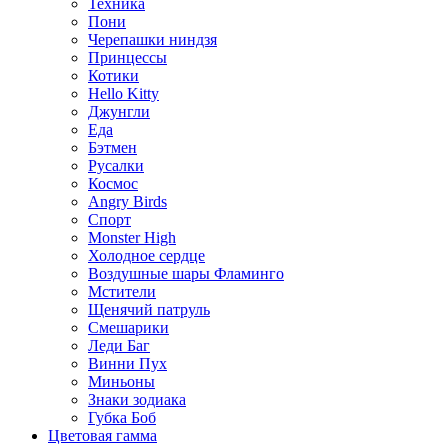
Техника
Пони
Черепашки ниндзя
Принцессы
Котики
Hello Kitty
Джунгли
Еда
Бэтмен
Русалки
Космос
Angry Birds
Спорт
Monster High
Холодное сердце
Воздушные шары Фламинго
Мстители
Щенячий патруль
Смешарики
Леди Баг
Винни Пух
Миньоны
Знаки зодиака
Губка Боб
Цветовая гамма