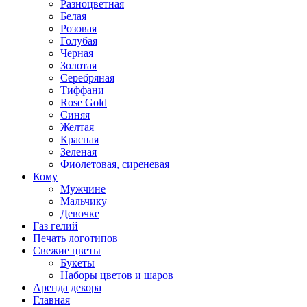
Разноцветная
Белая
Розовая
Голубая
Черная
Золотая
Серебряная
Тиффани
Rose Gold
Синяя
Желтая
Красная
Зеленая
Фиолетовая, сиреневая
Кому
Мужчине
Мальчику
Девочке
Газ гелий
Печать логотипов
Свежие цветы
Букеты
Наборы цветов и шаров
Аренда декора
Главная