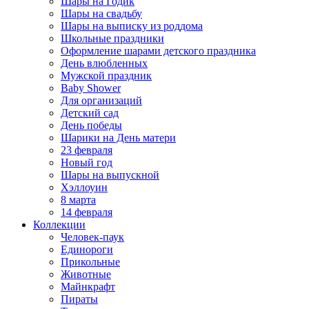
Шары на Годик
Шары на свадьбу
Шары на выписку из роддома
Школьные праздники
Оформление шарами детского праздника
День влюбленных
Мужской праздник
Baby Shower
Для организаций
Детский сад
День победы
Шарики на День матери
23 февраля
Новый год
Шары на выпускной
Хэллоуин
8 марта
14 февраля
Коллекции
Человек-паук
Единороги
Прикольные
Животные
Майнкрафт
Пираты