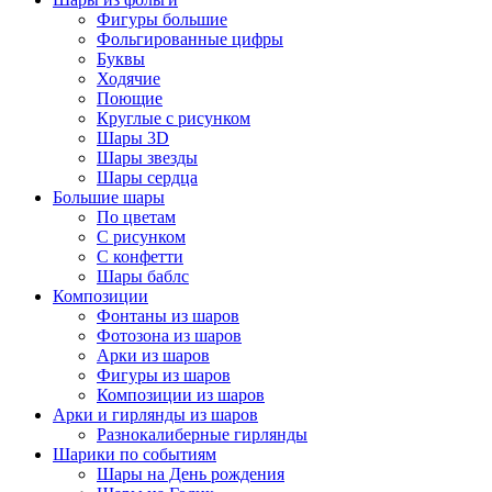
Фигуры большие
Фольгированные цифры
Буквы
Ходячие
Поющие
Круглые с рисунком
Шары 3D
Шары звезды
Шары сердца
Большие шары
По цветам
С рисунком
С конфетти
Шары баблс
Композиции
Фонтаны из шаров
Фотозона из шаров
Арки из шаров
Фигуры из шаров
Композиции из шаров
Арки и гирлянды из шаров
Разнокалиберные гирлянды
Шарики по событиям
Шары на День рождения