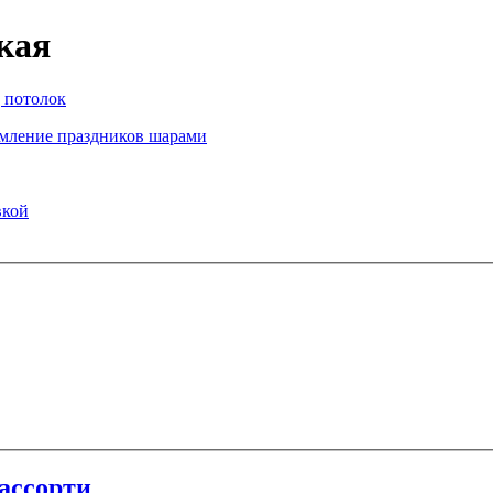
кая
ассорти