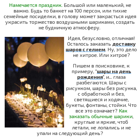
Намечается праздник.
Большой или маленький, не
важно. Будь то банкет на 100 персон, или тихие
семейные посиделки, в голову может закрасться идея
украсить торжество воздушными шариками, создать
не будничную атмосферу.
Идея, безусловно, отличная!
Осталось заказать
доставку
шаров с гелием
. Ну, это дело
не хитрое. Или хитрое?
Пишем в поисковике, к
примеру, "
шары на день
рождения
", и... глаза
разбегаются. Шары с
рисунком, шары без рисунка,
с обработкой и без,
светящиеся и ходячие,
букеты, фонтаны, стойки. Что
все это означает?
Как
заказать обычные шарики
,
круглые и яркие, чтоб
летали, не лопались и не
упали на следующий день?