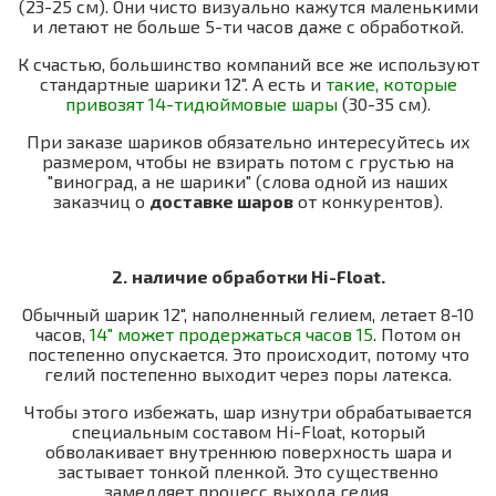
(23-25 см). Они чисто визуально кажутся маленькими
и летают не больше 5-ти часов даже с обработкой.
К счастью, большинство компаний все же используют
стандартные шарики 12". А есть и
такие, которые
привозят 14-тидюймовые шары
(30-35 см).
При заказе шариков обязательно интересуйтесь их
размером, чтобы не взирать потом с грустью на
"виноград, а не шарики" (слова одной из наших
заказчиц о
доставке шаров
от конкурентов).
2.
наличие обработки Hi-Float.
Обычный шарик 12", наполненный гелием, летает 8-10
часов,
14" может продержаться часов 15
. Потом он
постепенно опускается. Это происходит, потому что
гелий постепенно выходит через поры латекса.
Чтобы этого избежать, шар изнутри обрабатывается
специальным составом Hi-Float, который
обволакивает внутреннюю поверхность шара и
застывает тонкой пленкой. Это существенно
замедляет процесс выхода гелия.